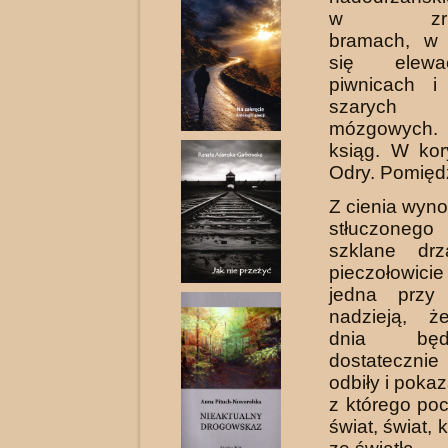
w zrujn
bramach, w 
się elewa
piwnicach i
szarych 
mózgowych. 
ksiąg. W kor
Odry. Pomięd
Z cienia wyn
stłuczoneg
szklane drz
pieczołowic
jedna przy 
nadzieją, 
dnia będ
dostateczni
odbiły i pokaz
z którego po
świat, świat, 