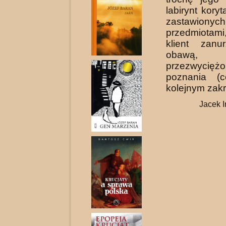
labirynt kory
zastawionych
przedmiotam
klient zan
obawą,
przezwycię
poznania (
kolejnym zak
Jacek I