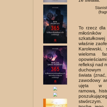
ze światła.
Stanis
(fra
To rzecz dla
miłośników
szkatułkowe
właśnie zaofe
Karolewski, 
wieloma fas
opowieściami
refleksji nad 
duchowym 
świata (znać,
zawodowy an
ujęta w 
ramową, hist
poszukując
stwórczym. 
trochę jego 