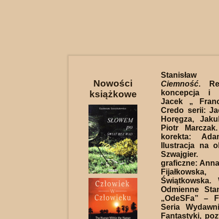
Stanisław K
Nowości
Ciemność
. Re
koncepcja i 
książkowe
Jacek „ Fran
Credo serii: J
Horęgza, Jaku
Piotr Marczak
korekta: Ada
Ilustracja na 
Szwajgier. 
graficzne: Anna
Fijałkowska
Świątkowska.
Odmienne Stan
„OdeSFa” – F
Seria Wydawn
Fantastyki, poz