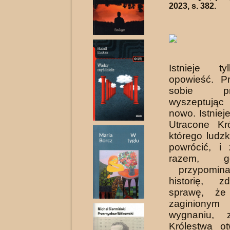
2023, s. 382.
Istnieje t
opowieść. P
sobie prz
wyszeptują
nowo. Istniej
Utracone Kr
którego ludz
powrócić, i
razem, g
przypomina
historię, z
sprawę, że
zaginionym
wygnaniu, 
Królestwa ot