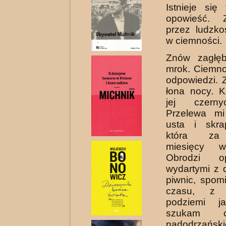
Istnieje się
opowieść. 
przez ludzko
w ciemności.
Znów zagłę
mrok. Ciemno
odpowiedzi. 
łona nocy. K
jej czerny
Przelewa mi
usta i skra
która za 
miesięcy w
Obrodzi op
wydartymi z 
piwnic, spom
czasu, z 
podziemi j
szukam c
nadodrzański