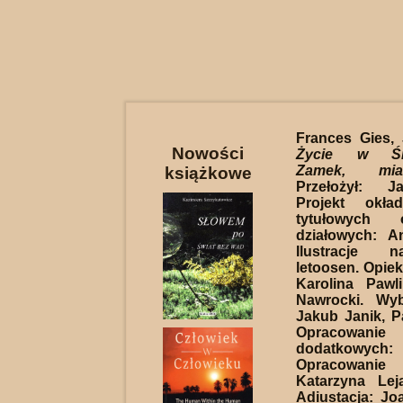
Frances Gies,
Nowości
Życie w Śre
Zamek, mia
książkowe
Przełożył: J
Projekt okła
tytułowych 
działowych: A
Ilustracje 
letoosen. Opiek
Karolina Pawli
Nawrocki. Wybó
Jakub Janik, 
Opracowan
dodatkowych: 
Opracowanie 
Katarzyna Lej
Adiustacja: J