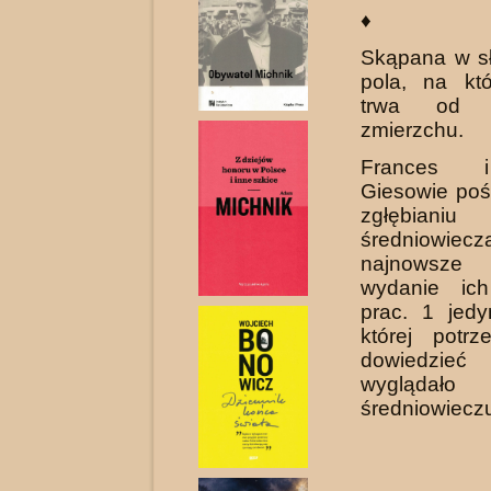
♦
Skąpana w sł
pola, na kt
trwa od 
zmierzchu.
Frances 
Giesowie pośw
zgłębianiu
średniowi
najnowsze
wydanie ich
prac. 1 jedy
której potrz
dowiedzieć
wyglądało
średniowiecz