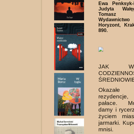
Ewa Penksyk-
Judyta Wałę
Tomasz 
Wydawnic
Horyzont, Kra
890.
JAK WY
CODZIE
ŚREDNIOWI
Okazałe
rezydencj
pałace. Mo
damy i rycer
życiem mias
jarmarki. Kup
mnisi.