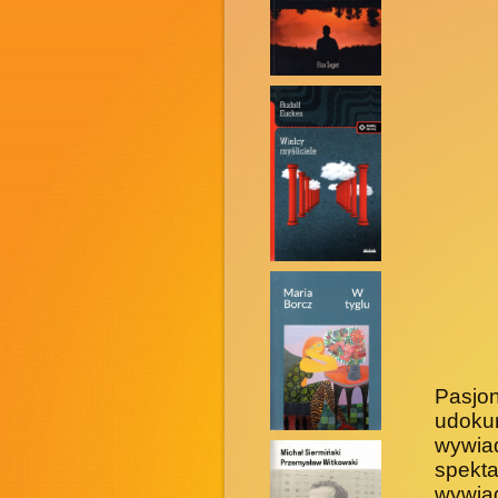
Pasj
udoku
wywia
spekta
wywiad