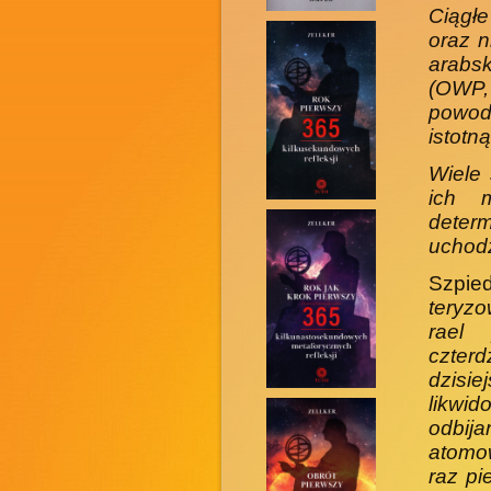
Ciągłe
oraz n
arabsk
(OWP,
powo­d
istotn
Wiele 
ich m
determ
uchodz
Szpie
teryzo
rael 
czter
dzisie
likwid
odbija
atomow
raz pi