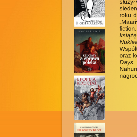
służył
siedem
roku d
„Maari
fictio
książ
Nukle
Współ
oraz k
Days
Nahum
nagrod