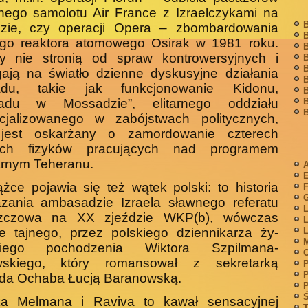
nego samolotu Air France z Izraelczykami na
B
dzie, czy operacji Opera – zbombardowa­nia
B
iego reaktora atomowego Osirak w 1981 roku.
B
zy nie stronią od spraw kontrowersyjnych i
B
B
ają na światło dzienne dyskusyjne działania
B
du, takie jak funkcjonowanie Kidonu,
B
B
adu w Mossadzie”, elitarnego oddziału
B
cjalizowanego w zabójstwach politycznych,
 jest oskarżany o zamordowanie czterech
kich fizyków pracujących nad programem
r­nym Teheranu.
A
żce pojawia się też wątek polski: to historia
F
G
azania ambasadzie Izraela sławnego referatu
L
zczowa na XX zjeździe WKP(b), wówczas
L
L
e tajnego, przez polskiego dziennikarza ży­
M
kiego pochodzenia Wiktora Szpilmana-
wskiego, który ro­mansował z sekretarką
P
P
da Ochaba Łucją Baranowską.
P
Ś
ka Melmana i Raviva to kawał sensacyjnej
T