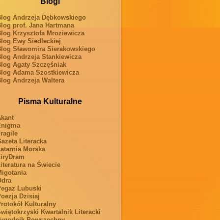
Blogi
log Andrzeja Dębkowskiego
log prof. Jana Hartmana
log Krzysztofa Mroziewicza
log Ewy Siedleckiej
log Sławomira Sierakowskiego
log Andrzeja Stankiewicza
log Agaty Szczęśniak
log Adama Szostkiewicza
log Andrzeja Waltera
Pisma Kulturalne
kant
Enigma
ragile
azeta Literacka
atarnia Morska
iryDram
iteratura na Świecie
igotania
Odra
egaz Lubuski
oezja Dzisiaj
rotokół Kulturalny
więtokrzyski Kwartalnik Literacki
ygodnik Powszechny