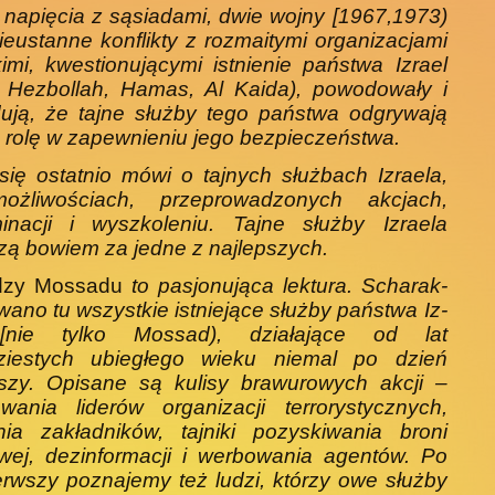
 napięcia z sąsiadami, dwie wojny [1967,1973)
ieustanne konflikty z rozmaitymi organizacjami
imi, kwestionującymi istnienie państwa Izrael
 Hezbollah, Hamas, Al Kaida), powodowały i
ują, że tajne służby tego państwa odgrywają
ą rolę w zapewnieniu jego bezpieczeństwa.
się ostatnio mówi o tajnych służbach Izraela,
ożliwościach, przeprowadzonych akcjach,
ina­cji i wyszkoleniu. Tajne służby Izraela
ą bowiem za jedne z najlepszych.
dzy Mossadu
to pasjonująca lektura. Scharak­
wano tu wszystkie istniejące służby państwa Iz­
[nie tylko Mossad), działające od lat
dziestych ubiegłego wieku niemal po dzień
jszy. Opisane są kulisy brawurowych akcji –
owania liderów orga­nizacji terrorystycznych,
nia zakładników, tajniki pozyskiwania broni
ej, dezinformacji i werbowa­nia agentów. Po
erwszy poznajemy też ludzi, któ­rzy owe służby