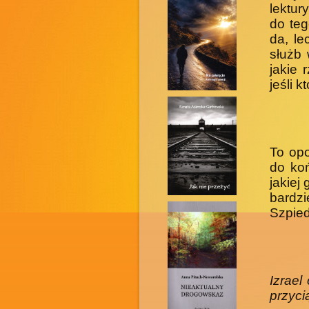
lektur
do teg
da, le
służb 
jakie 
jeśli k
To opo
do ko
jakiej
bardz
Szpied
Izrael
przyci