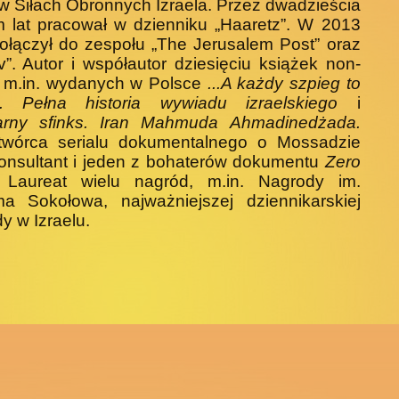
 w Siłach Obronnych Izrae­la. Przez dwadzieścia
 lat pracował w dzienniku „Haaretz”. W 2013
ołączył do zespołu „The Jerusalem Post” oraz
v”. Autor i współautor dziesięciu książek non-
n, m.in. wydanych w Polsce
...A każ­dy szpieg to
ę. Pełna historia wywiadu izraelskie­go
i
arny sfinks. Iran Mahmuda Ahmadinedżada.
twórca serialu dokumentalnego o Mossadzie
onsultant i jeden z bohaterów dokumentu
Zero
.
Laureat wielu nagród, m.in. Nagrody im.
a Soko­łowa, najważniejszej dziennikarskiej
y w Izraelu.