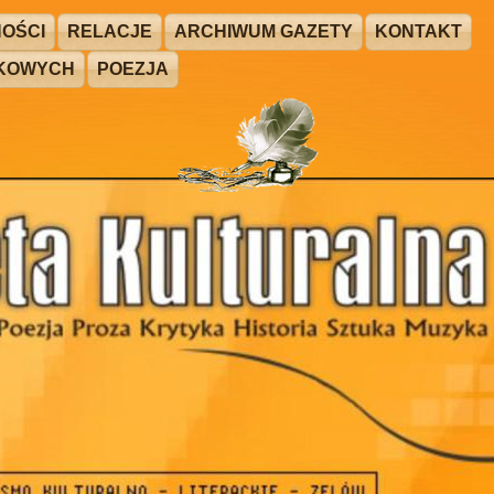
OŚCI
RELACJE
ARCHIWUM GAZETY
KONTAKT
ŻKOWYCH
POEZJA