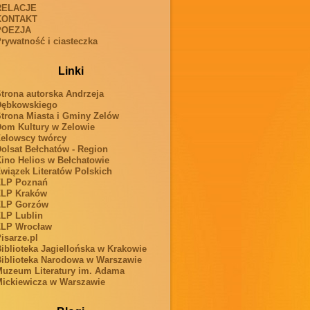
RELACJE
KONTAKT
POEZJA
rywatność i ciasteczka
Linki
trona autorska Andrzeja
Dębkowskiego
trona Miasta i Gminy Zelów
om Kultury w Zelowie
elowscy twórcy
olsat Bełchatów - Region
ino Helios w Bełchatowie
wiązek Literatów Polskich
ZLP Poznań
ZLP Kraków
ZLP Gorzów
LP Lublin
ZLP Wrocław
isarze.pl
iblioteka Jagiellońska w Krakowie
iblioteka Narodowa w Warszawie
uzeum Literatury im. Adama
ickiewicza w Warszawie