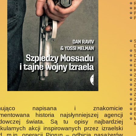
P
S
S
D
Z
D
K
Z
Z
P
onująco napisana i znakomicie
B
B
mentowana historia naj­słynniejszej agencji
M
dowczej świata. Są tu opisy najbardziej
M
kularnych akcji inspirowanych przez izraelski
, m.in. operacji Piorun – odbicia pasażerów