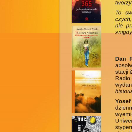
tworzyl
To sw
czych,
nie pr
»nigdy
Dan R
absol
stacji
Radio 
wydane
histor
Yosef
dzien
wyemi
Uniwe
stype