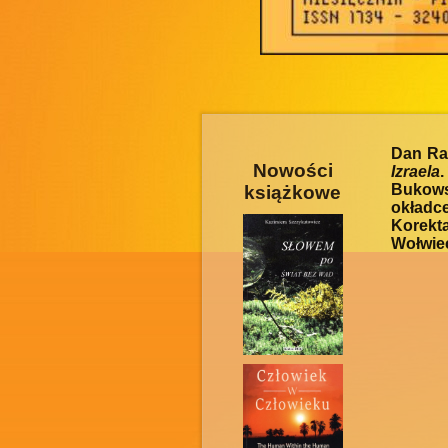
Dan Ra
Nowości
Izraela
Bukowsk
książkowe
okładce
Korekt
Wołwiec