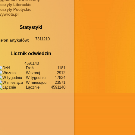
eszyty Literackie
eszyty Poetyckie
ywrota.pl
Statystyki
7311210
słon artykułów:
Licznik odwiedzin
4591140
Dziś
1181
Wczoraj
2912
W tygodniu
17834
W miesiącu
23571
Łącznie
4591140