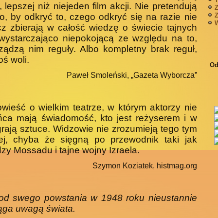
y, lepszej niż niejeden film akcji. Nie pretendują
Z
Z
o, by odkryć to, czego odkryć się na razie nie
W
cz zbierają w całość wiedzę o świecie tajnych
wystarczająco niepokojącą ze względu na to,
rządzą nim reguły. Albo kompletny brak reguł,
toś woli.
Od
Paweł Smoleński, „Gazeta Wyborcza”
wieść o wielkim teatrze, w którym aktorzy nie
ńca mają świadomość, kto jest reżyserem i w
 grają sztuce. Widzowie nie zrozumieją tego tym
iej, chyba że sięgną po przewodnik taki jak
zy Mossadu i tajne wojny Izraela.
Szymon Koziatek, histmag.org
 od swego powstania w 1948 roku nieustannie
ąga uwagą świata.