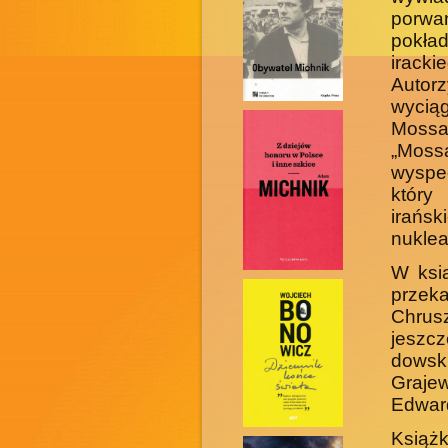
porwa
pokła
irack
Autor
wyciąg
Mossa
„Moss
wyspe
który
irańs
nuklea
W ksią
przek
Chrus
jeszcz
dows
Graje
Edwar
Książ