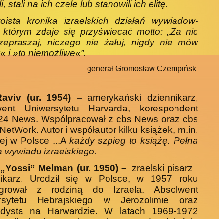
i, stali na ich czele lub stanowili ich elitę.
oista kronika izraelskich działań wywiadow­
 którym zdaje się przyświecać motto: „Za nic
zepraszaj, niczego nie żałuj, nigdy nie mów
« i »to niemożliwe«”.
generał Gromosław Czempiński
aviv (ur. 1954) –
amerykański dziennikarz,
­went Uniwersytetu Harvarda, korespondent
 i24 News. Współpracował z cbs News oraz cbs
Net­Work. Autor i współautor kilku książek, m.in.
j w Polsce ...A
każdy szpieg to książę. Pełna
ia wy­wiadu izraelskiego.
 „Yossi” Melman (ur. 1950) –
izraelski pisarz i
­nikarz. Urodził się w Polsce, w 1957 roku
grował z rodziną do Izraela. Absolwent
rsytetu Hebraj­skiego w Jerozolimie oraz
ndysta na Harwardzie. W latach 1969-1972