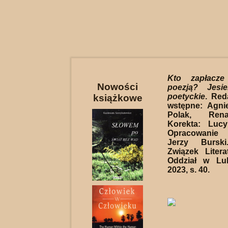
Kto zapłacz
Nowości
poezją? Jesi
poetyckie
. Red
książkowe
wstępne: Agni
Polak, Rena
Korekta: Lucy
Opracowanie
Jerzy Bursk
Związek Liter
Oddział w Lub
2023, s. 40.