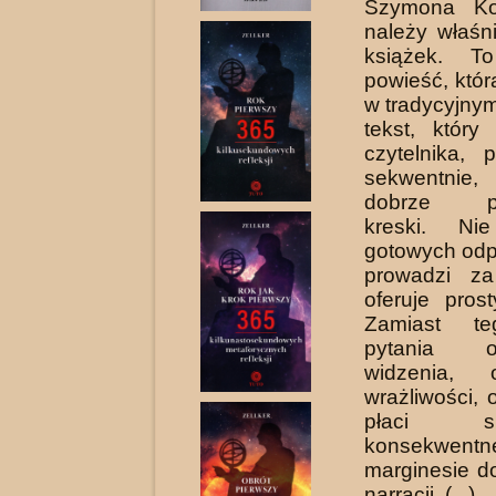
Szymona Ko
należy właśn
książek. T
powieść, któr
w trady­cyjny
tekst, któr
czytelnika, 
sekwentnie,
dobrze pr
kreski. Ni
gotowych odp
prowadzi za
oferuje pros
Zamiast te
pytania 
widzenia, 
wrażliwości, 
płaci 
konsekwentn
margi­nesie 
narracji. (...)