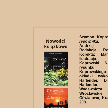
Szymon Kopr
Nowości
rysownika
. P
Andrzej D
książkowe
Redakcja: Ro
Korekta: Mar
Ilustracj
Koprowski. N
rysunku 
Koprowskie
okładki wyko
Harlender. D
Harlender
Wydawnicz
Wrocławskie 
Oświatowe, Kr
208.