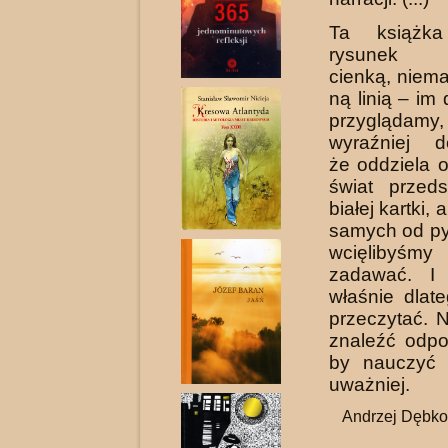
Ta książka
rysunek 
cienką, niema
ną linią – im d
przygląd
wyraźniej do
że oddziela o
świat przed
białej kartki, 
samych od py
wcięliby
zadawać. I
właśnie dlat
przeczytać. N
zna­leźć odpo
by nauczyć 
uważniej.
Andrzej Dębko