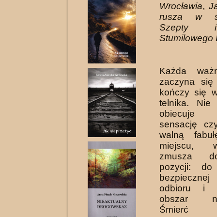
Wrocławia
,
J
rusza w ś
Szepty i
Stumilowego
Każda ważn
zaczyna się
kończy się 
telnika. Nie
obiecuje 
sensację cz
walną fabu
miejscu, 
zmusza d
pozycji: do
bezpieczne
odbioru i 
obszar nie
Śmierć r