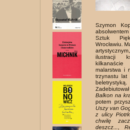
Szymon Kopr
absolwente
Sztuk Pię
Wrocławiu. M
artystyczn
ilustracji k
kilkanaśc
malarstwa i 
trzynastu lat
beletrystyką.
Zadebiutowa
Balkon na kr
potem przysz
Uszy van Go
z ulicy Piotr
chwilę zac
deszcz...
,
R