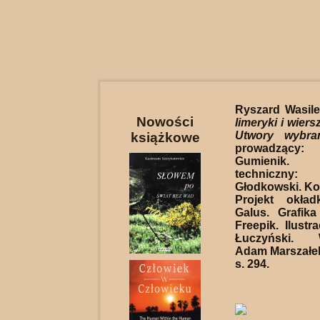
Ryszard Wasil
Nowości
limeryki i wiers
Utwory wybra
książkowe
prowadząc
Gumienik.
techniczny
Głodkowski. Kor
Projekt okład
Galus. Grafik
Freepik. Ilustr
Łuczyński. 
Adam Marszałek
s. 294.