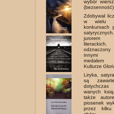
wybór wiers
(bezsenność)
Zdobywał lic
w wielu z
konkursach p
satyryczn
jurorem k
literackic
odznaczon
innymi b
medalem Z
Kulturze Gloria
Liryka, satyr
są zawar
dotychczas
wanych ksią
także autor
piosenek wy
przez kilk