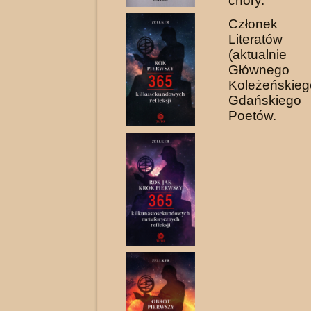
chóry.
Członek 
Literatów
(aktualni
Główne
Koleżeńs
Gdańskie
Poetów.