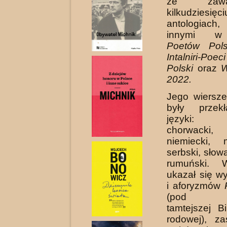
że zaw
kilkudziesięci
antologiac
innymi
Poetów Pols
Intalniri-Poe
Polski
oraz
W
2022.
Jego wiersze
były przek
języki: a
chorwacki,
niemiecki, 
serbski, słowa
rumuński. 
ukazał się w
i afo­ryzmów
(pod aus
tamtejszej Bi
rodowej), z