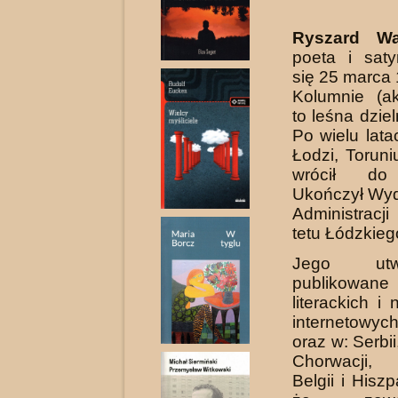
Ryszard Wa
poeta i satyr
się 25 marca
Kolumnie (ak
to leśna dzie
Po wielu lat
Łodzi, Torun
wrócił do
Ukończył Wyd
Administracj
tetu Łódzkieg
Jego ut
publikowane
literackich i
internetowy
oraz w: Serbi
Chor­wacji,
Belgii i Hiszp