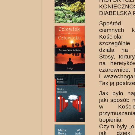
KONIECZN
DIABELSKA
Spośród r
ciemnych ka
Kościoła i
szczególn
działa na w
Stosy, tortur
na heretykó
czarownice. T
i wszechogar
Tak ją postrz
Jak było n
jaki sposób n
w Koście
przymuszania
tropienia 
Czym były „ok
jak dzięki 