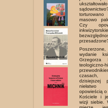
ukształto
sądownict
torturowan
masowo pal
Czy opow
inkwizytorskie
bezwzględ
przesadzone
Poszerzon
wydanie ksi
Grzegorza 
teologiczno-h
przewodn
czasach,
dzisiejszej 
niełatwo z
opowieścią 
Kościele i j
wizji siebie
mierze je