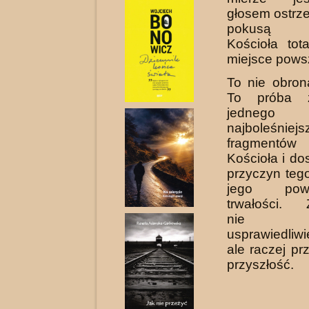
głosem ostrz
pokusą st
Kościoła tot
miejsce pows
To nie obrona
To próba z
jedn
najboleśniejs
fragmentów
Kościoła i do
przyczyn teg
jego pow
trwałości. 
nie pr
usprawiedliwi
ale raczej pr
przyszłość.