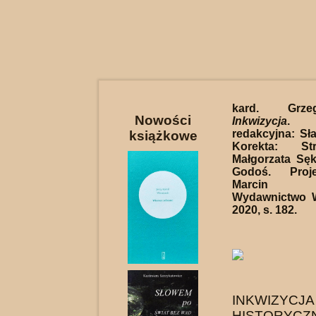
kard. Grze
Nowości
Inkwizycja
. 
redakcyjna: Sł
książkowe
Korekta: St
Małgorzata Sęk
Godoś. Proje
Marcin Ja
Wydawnictwo 
2020, s. 182.
INKWIZ
HISTORYCZ