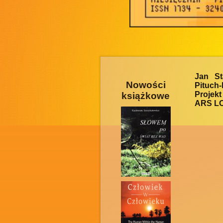
Jan St
Nowości
Pituch
Projek
książkowe
ARS LON