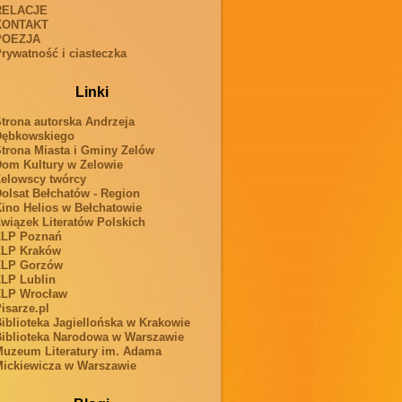
RELACJE
KONTAKT
POEZJA
rywatność i ciasteczka
Linki
trona autorska Andrzeja
Dębkowskiego
trona Miasta i Gminy Zelów
om Kultury w Zelowie
elowscy twórcy
olsat Bełchatów - Region
ino Helios w Bełchatowie
wiązek Literatów Polskich
ZLP Poznań
ZLP Kraków
ZLP Gorzów
LP Lublin
ZLP Wrocław
isarze.pl
iblioteka Jagiellońska w Krakowie
iblioteka Narodowa w Warszawie
uzeum Literatury im. Adama
ickiewicza w Warszawie