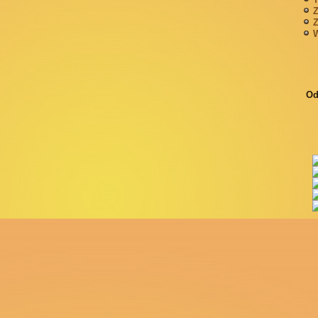
Z
Z
W
Od