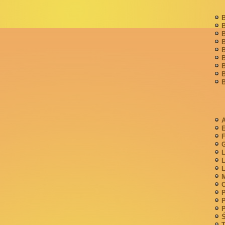
B
B
B
B
B
B
B
B
B
A
F
G
L
L
L
M
P
P
P
Ś
T