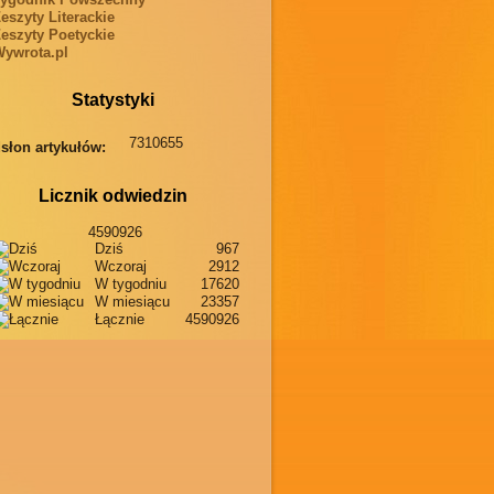
eszyty Literackie
eszyty Poetyckie
ywrota.pl
Statystyki
7310655
słon artykułów:
Licznik odwiedzin
4590926
Dziś
967
Wczoraj
2912
W tygodniu
17620
W miesiącu
23357
Łącznie
4590926