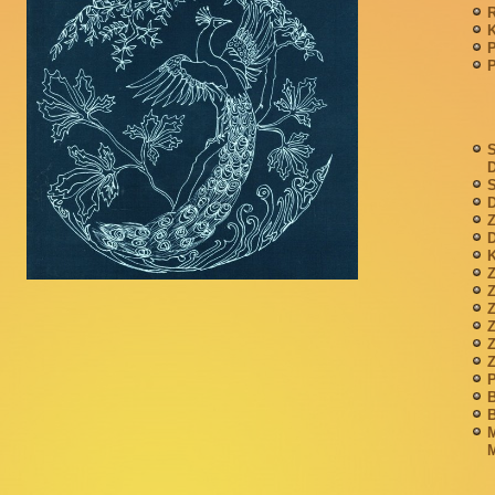
P
S
S
D
Z
D
K
Z
Z
P
B
B
M
M