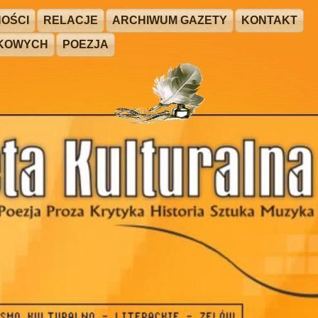
OŚCI
RELACJE
ARCHIWUM GAZETY
KONTAKT
ŻKOWYCH
POEZJA