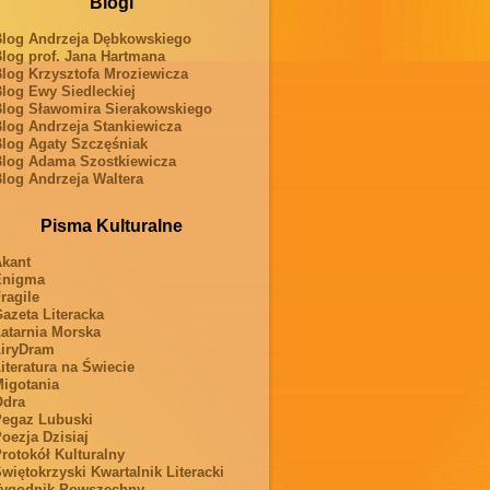
Blogi
log Andrzeja Dębkowskiego
log prof. Jana Hartmana
log Krzysztofa Mroziewicza
log Ewy Siedleckiej
log Sławomira Sierakowskiego
log Andrzeja Stankiewicza
log Agaty Szczęśniak
log Adama Szostkiewicza
log Andrzeja Waltera
Pisma Kulturalne
kant
Enigma
ragile
azeta Literacka
atarnia Morska
iryDram
iteratura na Świecie
igotania
Odra
egaz Lubuski
oezja Dzisiaj
rotokół Kulturalny
więtokrzyski Kwartalnik Literacki
ygodnik Powszechny