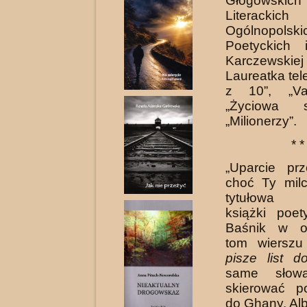
Głogowskich K
Literack
Ogólnopolski
Poetyckich
Karczewskiej
Laureatka tel
z 10”, „Va
„Życiowa 
„Milionerzy”.
* *
„Uparcie pr
choć Ty mil
tytułowa 
książki poet
Baśnik w ot
tom wiersz
pisze list 
same słowa
skierować p
do Ghany. Al