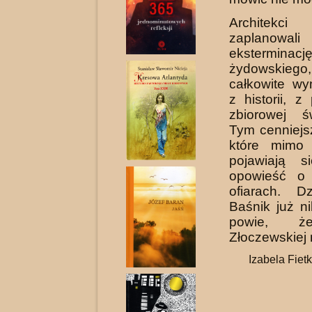
Architekci 
zaplanowal
ekstermina
żydowskie
całkowite w
z historii, z
zbiorowej ś
Tym cenniejs
które mimo 
pojawiają s
opowieść o 
ofiarach. D
Baśnik już ni
powie, ż
Złoczewskiej 
Izabela Fiet