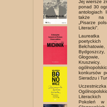
Jej wiersze 
ponad 30 ogó
antologiach l
także na 
„Pisarze pols
Literacki”.
Laureatka 
poetyc
Bełchatowie,
Bydgoszczy
Głogowie
Kruszwicy
ogólnopolski
konkursów p
Sieradzu i Tu
Uczestniczka
Ogólnopolski
Literackic
Pokoleń w 