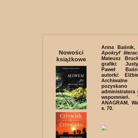
Anna Baśnik
Nowości
Apokryf literac
Mateusz Bruck
książkowe
grafiki: Jus
Paweł Baśni
autorki: Elżb
Archiwalne 
pozyskano
administratora 
wspomnień. 
ANAGRAM, War
s. 70.