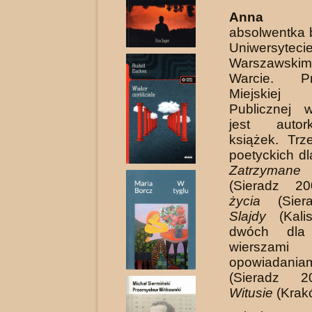
Anna B
absolwentka b
Uniwersyteci
Warszawskim
Warcie. P
Miejskiej 
Publicznej 
jest autor
książek. Trz
poetyckich dl
Zatrzymane
(Sieradz 2
życia
(Siera
Slajdy
(Kali
dwóch dla
wiers
opowiadani
(Sieradz 2
Witusie
(Krak