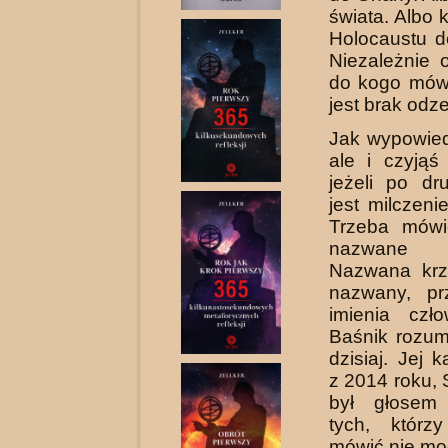
świata. Albo 
Holocaustu d
Niezależnie 
do kogo mów
jest brak odz
Jak wypowied
ale i czyjąś
jeżeli po dru
jest milczeni
Trzeba mówi
nazwane i
Nazwana krz
nazwany, pr
imienia czł
Baśnik rozum
dzisiaj. Jej 
z 2014 roku, 
był głosem
tych, którz
mówić nie mo