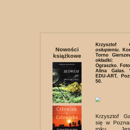
Krzysztof
Nowości
osłupieniu
. Ko
Torno Giersze
książkowe
okładki: 
Ograszko. Fotog
Alina Galas.
EDU-ART, Poz
50.
Krzysztof Ga
się w Pozna
roku. Je