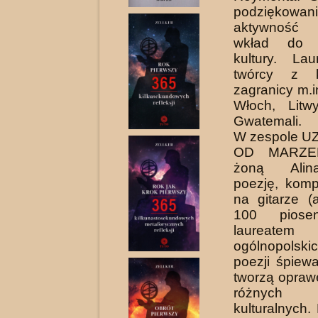
podzięko
aktywność 
wkład do ś
kultury. La
twórcy z 
zagranicy m.i
Włoch, Litwy
Gwatemali.
W zespole U
OD MARZE
żoną Alin
poezję, komp
na gitarze (
100 piosen
laureate
ogólnopolski
poezji śpiew
tworzą opra
różnych
kulturalnych