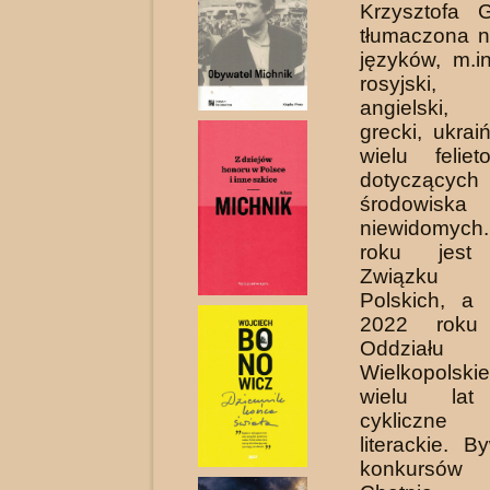
Krzysztofa 
tłumaczona 
języków, m.in
rosyjski, h
angielski, 
grecki, ukrai
wielu felie
dotyczący
środowis
niewidomyc
roku jest 
Związku L
Polskich, a
2022 roku
Oddziału
Wielkopolski
wielu lat
cykliczne 
literackie. 
konkursów p