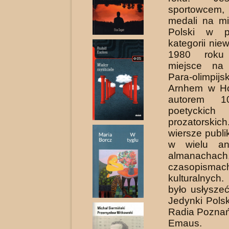
sportowcem,
medali na mi
Polski w p
kategorii ni
1980 roku
miejsce na 
Para-olimp
Arnhem w Hol
autorem 1
poetyck
prozatorsk
wiersze publ
w wielu ant
almanachac
czasopismac
kulturalnyc
było usłysze
Jedynki Pols
Radia Poznań
Emaus.