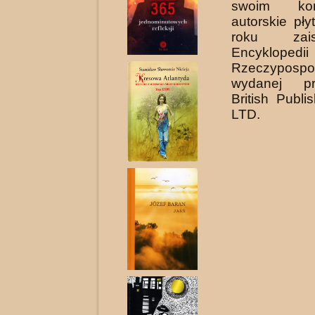
swoim kon
autorskie pł
roku zai
Encyklopedii
Rzeczypospoli
wydanej p
British Publ
LTD.