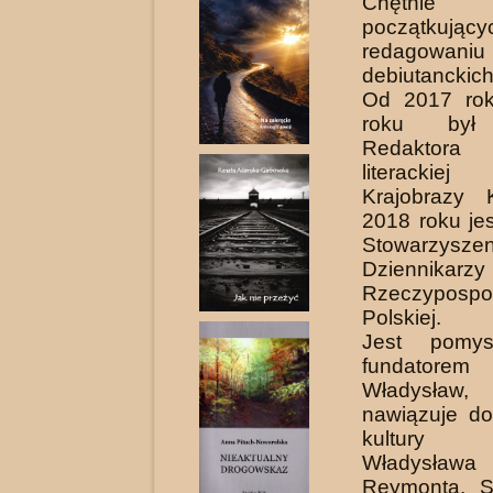
Chętnie 
początkujący
redagowaniu
debiutanckich
Od 2017 ro
roku był 
Redaktora 
literacki
Krajobrazy 
2018 roku je
Stowarzyszen
Dziennikarzy
Rzeczypospol
Polskiej.
Jest pomys
fundatorem
Władysła
nawiązuje do
kultury 
Władysława 
Reymonta. S