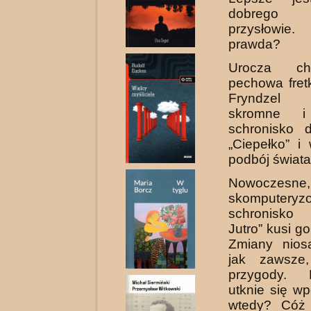
dobrego
przysłowi
prawda?
Urocza ch
pechowa fret
Fryndzel
skromne i 
schronisko d
„Ciepełko” i
podbój świata
Nowoczesne,
skomputeryz
schronisk
Jutro” kusi go
Zmiany nios
jak zawsze
przygody.
utknie się wp
wtedy? Cóż 