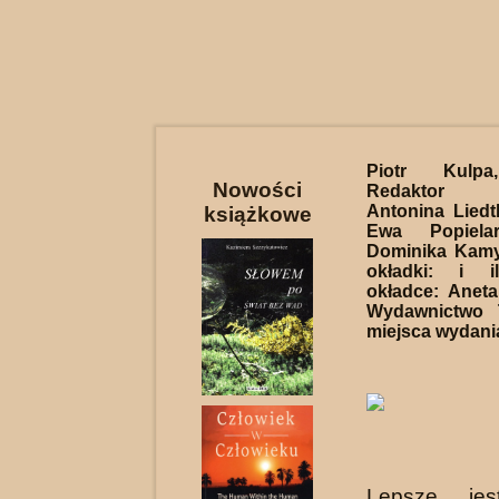
Piotr Kul
Nowości
Redaktor p
Antonina Liedt
książkowe
Ewa Popielar
Dominika Kamy
okładki: i i
okładce: Aneta
Wydawnictwo 
miejsca wydania
Lepsze jes