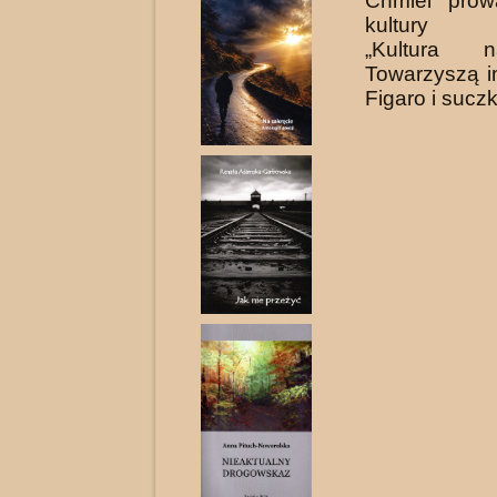
Chmiel prow
kultury ni
„Kultura 
Towarzyszą i
Figaro i sucz