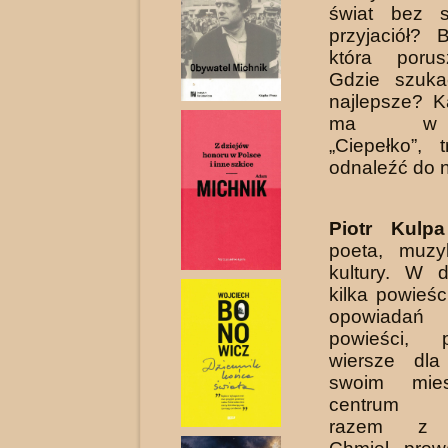
świat bez s
przyjaciół? 
która poru
Gdzie szuka
najlepsze? 
ma w 
„Ciepełko”, 
odnaleźć do n
Piotr Kulpa
poeta, muzy
kultury. W 
kilka po­wieś
opowiad
powieści, 
wiersze dla
swoim mie
centrum B
razem z K