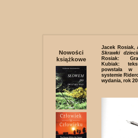
Jacek Rosiak, A
Nowości
Skrawki dzieci
Rosiak: Graf
książkowe
Kubiak: teks
powstała w i
systemie Ridero
wydania, rok 20