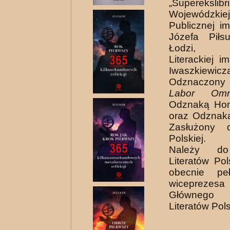
„Superekslibr
Wojewódzkiej
Publicznej i
Józefa Piłs
Łodzi, 
Literackiej i
Iwaszkiewicz
Odznaczon
Labor Omn
Odznaką Ho
oraz Odznak
Zasłużony d
Polskiej.
Należy do
Literatów Pol
obecnie peł
wiceprezes
Głównego
Literatów Pol