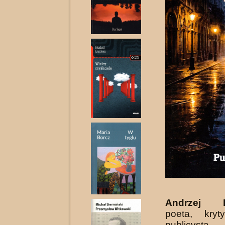
Andrzej D
poeta, kryty
publicysta