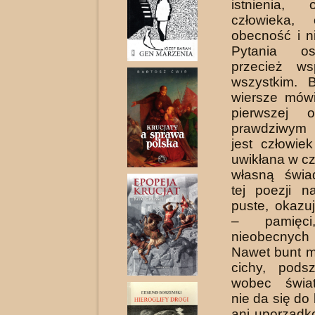
istnienia,
człowieka,
obecność i n
Pytania os
przecież w
wszystkim. 
wiersze mów
pierwszej o
prawdziwym
jest człowiek
uwikłana w cza
własną świ
tej poezji n
puste, okazu
– pamięci
nieobecnyc
Nawet bunt m
cichy, pods
wobec świat
nie da się do
ani uporządk