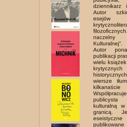
dziennikarz
Autor szk
esejów
krytycznoli
filozoficzny
naczelny
Kulturalnej”.
Autor pona
publikacji pr
wielu książek
krytyc
historyczn
wiersze tłu
kilkanaści
Współprac
publicyst
kulturalną w
granicą. J
eseistyc
publikowan