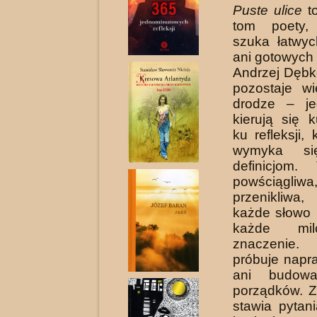
Puste ulice
to
tom poety,
szuka łatwy
ani gotowych
Andrzej Dębk
pozostaje wi
drodze – je
kierują się 
ku refleksji,
wymyka si
definicjom.
powściągliwa
przenikliwa
każde słowo
każde mil
znaczenie.
próbuje napr
ani budow
porządków. Z
stawia pytan