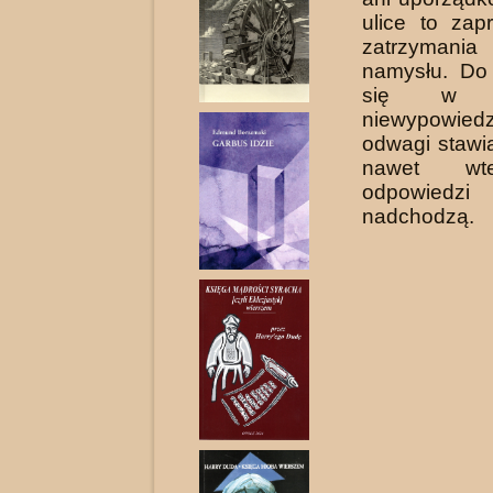
ulice to zap
zatrzyman
namysłu. Do
się w 
niewypowie
odwagi stawi
nawet wt
odpowie
nadchodzą.