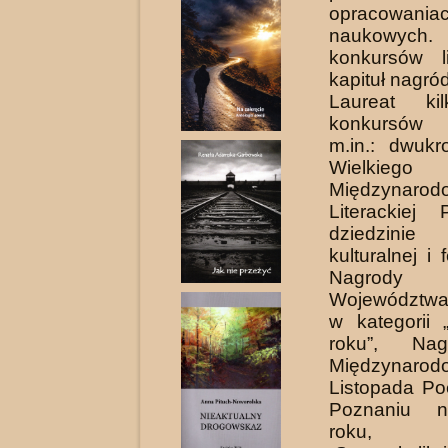
opracowania
naukowych. 
konkursów li
kapituł nagród
Laureat kilk
konkursów l
m.in.: dwukr
Wielkieg
Międzynarodo
Literackiej
dziedzinie p
kulturalnej i f
Nagrody M
Województwa
w kategorii 
roku”, Na
Międzynarod
Listopada Po
Poznaniu n
roku, 