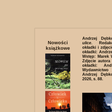
Andrzej Dębk
Nowości
ulice
. Redakc
okładki i zdjęci
książkowe
okładki: Andrz
Wstęp: Marek 
Zdjęcie autora 
okładki: And
Wydawnictwo
Andrzej Dębk
2026, s. 88.