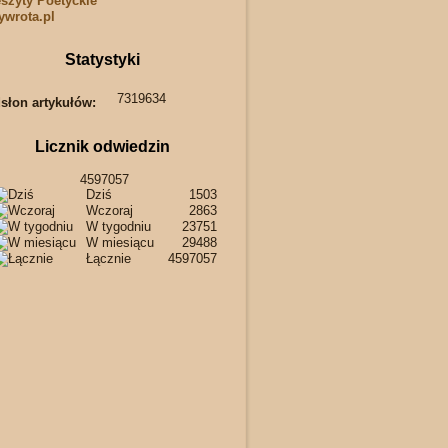
szyty Poetyckie
wrota.pl
Statystyki
7319634
słon artykułów:
Licznik odwiedzin
4597057
Dziś
1503
Wczoraj
2863
W tygodniu
23751
W miesiącu
29488
Łącznie
4597057