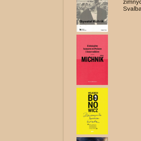
zimn
Svalbar