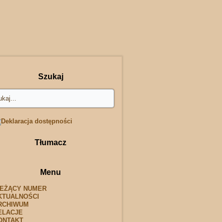
Szukaj
Tłumacz
Menu
IEŻĄCY NUMER
KTUALNOŚCI
RCHIWUM
ELACJE
ONTAKT