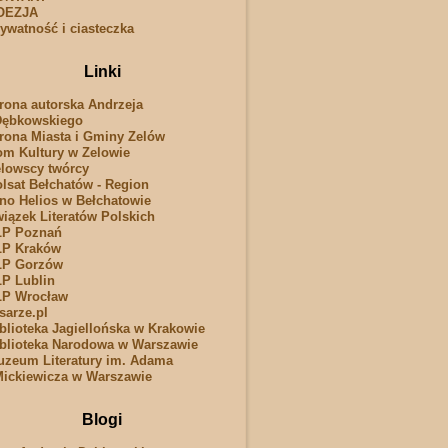
OEZJA
ywatność i ciasteczka
Linki
rona autorska Andrzeja
Dębkowskiego
rona Miasta i Gminy Zelów
m Kultury w Zelowie
lowscy twórcy
lsat Bełchatów - Region
no Helios w Bełchatowie
iązek Literatów Polskich
LP Poznań
LP Kraków
LP Gorzów
P Lublin
LP Wrocław
sarze.pl
blioteka Jagiellońska w Krakowie
blioteka Narodowa w Warszawie
zeum Literatury im. Adama
ickiewicza w Warszawie
Blogi