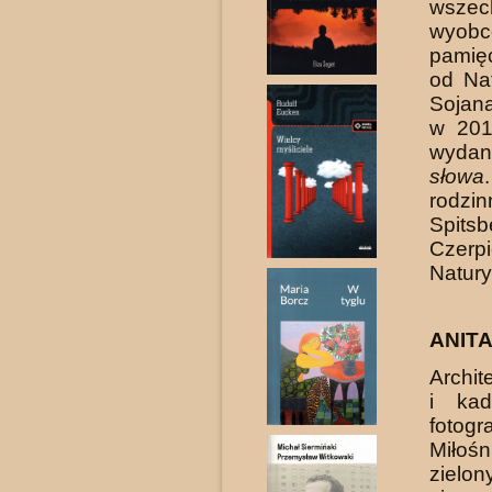
wszec
wyobc
pamięć
od Na
Sojan
w 20
wydane
słowa
rodz
Spitsb
Czerpi
Natury
ANIT
Archit
i kad
fotogr
Miłośn
zielo