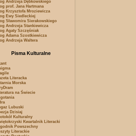
og Andrzeja Dębkowskiego
og prof. Jana Hartmana
og Krzysztofa Mroziewicza
og Ewy Siedleckiej
og Sławomira Sierakowskiego
og Andrzeja Stankiewicza
og Agaty Szczęśniak
og Adama Szostkiewicza
og Andrzeja Waltera
Pisma Kulturalne
ant
nigma
agile
zeta Literacka
tarnia Morska
ryDram
teratura na Świecie
gotania
dra
gaz Lubuski
ezja Dzisiaj
otokół Kulturalny
iętokrzyski Kwartalnik Literacki
ygodnik Powszechny
szyty Literackie