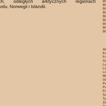
ych, odległych arktycznych regionach
Bl
Bl
du, Norwegii i Islandii.
Bl
Bl
Bl
Bl
Bl
Bl
Bl
Ak
E
Fr
Ga
La
Li
Li
Mi
O
Pe
Po
Pr
Św
T
Ze