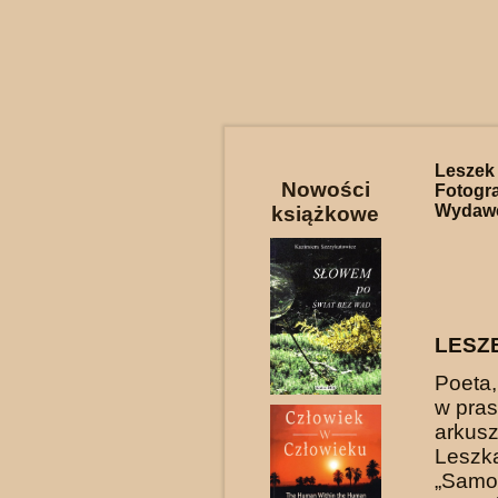
Lesze
Nowości
Fotogr
Wydawca
książkowe
LESZ
Poeta,
w pras
arkus
Leszk
„Sam