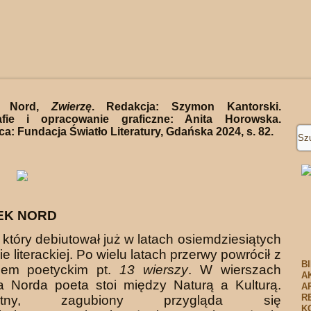
k Nord,
Zwierzę
. Redakcja: Szymon Kantorski.
afie i opracowanie graficzne: Anita Horowska.
: Fundacja Światło Literatury, Gdańska 2024, s. 82.
EK NORD
 który debiutował już w latach osiemdziesiątych
ie literackiej. Po wielu latach przerwy powrócił z
B
zem poetyckim pt.
13 wierszy
. W wierszach
A
a Norda poeta stoi między Naturą a Kulturą.
A
R
otny, zagubiony przygląda się
K