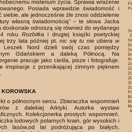
hobecnemu misterium życia. Sprawia wrażenie
P
owanego. Posiada wprawdzie świadomość i
Pr
 siebie, ale jednocześnie źle znosi oddzielenie
tury własną świadomością” – te słowa Jacka
a doskonale odnoszą się również do wydanego
St
14 roku
Rozbitka
i drugiej książki poetyckiej
j trzy lata później pt.
nic się tu nie ubiera w
St
Do
. Leszek Nord dzieli swój czas pomiędzy
Ze
innym Gdańskiem a daleką Północą. Na
Do
Ki
ergenie pracuje jako cieśla, pisze i fotografuje.
Zw
e inspiracje z przenikającej zimnym pięknem
Z
.
Z
Z
ZL
Z
A KOROWSKA
Pi
Bi
ekt o północnym sercu. Zbieraczka wspomnień
Bi
Mu
rów z dalekiej Arktyki. Autorka wystaw
M
aficznych. Kolekcjonerka prostych wspomnień.
iczka lodowych polarnych krain, gór wysokich i
nych lasów,od lat podróżująca po białych,