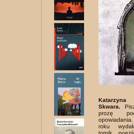
Katarzyna
Skwara.
Pis
prozę po
opowiadani
roku wydał
tomik poez