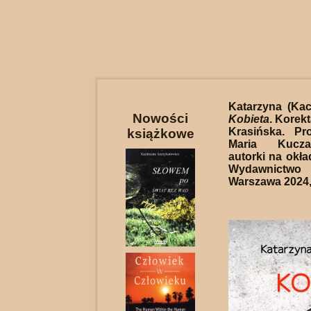
Katarzyna (Ka
Nowości
Kobieta
. Korek
Krasińska. Pro
książkowe
Maria Kucza
autorki na okład
Wydawnictw
Warszawa 2024, 