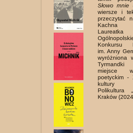
Słowo mnie 
wiersze i t
przeczytać n
Kachna 
Laureat
Ogólnopolski
Konkursu Li
im. Anny Ger
wyróżniona 
Tyrmandki 
miejsce 
poetyckim - 
kultury
Polikultura „
Kraków (2024