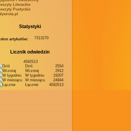
eszyty Literackie
eszyty Poetyckie
ywrota.pl
Statystyki
7313270
słon artykułów:
Licznik odwiedzin
4592513
Dziś
2554
Wczoraj
2912
W tygodniu
19207
W miesiącu
24944
Łącznie
4592513