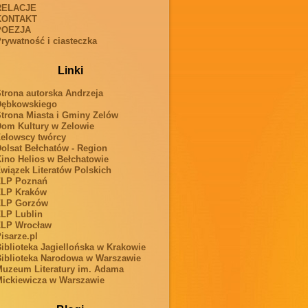
RELACJE
KONTAKT
POEZJA
rywatność i ciasteczka
Linki
trona autorska Andrzeja
Dębkowskiego
trona Miasta i Gminy Zelów
om Kultury w Zelowie
elowscy twórcy
olsat Bełchatów - Region
ino Helios w Bełchatowie
wiązek Literatów Polskich
ZLP Poznań
ZLP Kraków
ZLP Gorzów
LP Lublin
ZLP Wrocław
isarze.pl
iblioteka Jagiellońska w Krakowie
iblioteka Narodowa w Warszawie
uzeum Literatury im. Adama
ickiewicza w Warszawie