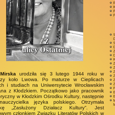
P
S
S
D
Z
D
K
Z
 Mirska
urodziła się 3 lutego 1944 roku w
dzy koło Lwowa. Po maturze w Cieplicach
Z
ch i studiach na Uniwersyte­cie Wrocławskim
P
ana z Kłodzkiem. Początkowo jako pracownik
B
ryczny w Kłodzkim Ośrodku Kultury, na­stępnie
B
M
nauczycielka języka polskiego. Otrzymała
M
­kę „Zasłużony Działacz Kultury”. Jest
owym członkiem Związku Literatów Polskich w