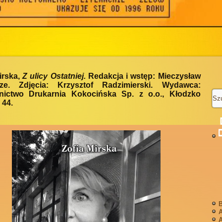
irska,
Z ulicy Ostatniej.
Redakcja i wstęp: Mieczysław
ze. Zdjęcia: Krzysztof Radzimierski. Wydawca:
ictwo Drukarnia Kokocińska Sp. z o.o., Kłodzko
 44.