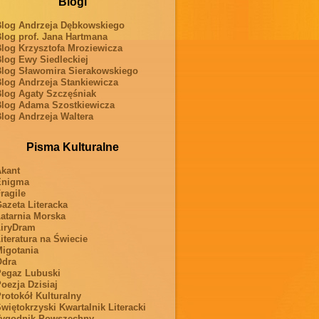
Blogi
log Andrzeja Dębkowskiego
log prof. Jana Hartmana
log Krzysztofa Mroziewicza
log Ewy Siedleckiej
log Sławomira Sierakowskiego
log Andrzeja Stankiewicza
log Agaty Szczęśniak
log Adama Szostkiewicza
log Andrzeja Waltera
Pisma Kulturalne
kant
Enigma
ragile
azeta Literacka
atarnia Morska
iryDram
iteratura na Świecie
igotania
Odra
egaz Lubuski
oezja Dzisiaj
rotokół Kulturalny
więtokrzyski Kwartalnik Literacki
ygodnik Powszechny