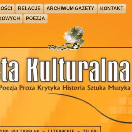
OŚCI
RELACJE
ARCHIWUM GAZETY
KONTAKT
ŻKOWYCH
POEZJA