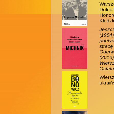
Warsz
Dolno
Honor
Kłodz­
Jeszc
(1984
poetyc
strac
Oderw
(2010
Wiersz
Ostatn
Wiersz
ukraińs