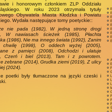
awie i honorowym człon­kiem ZLP Oddziału
śląskiego. W roku 2023 otrzymała ty­tuły
B
B
owego Obywatela Miasta Kłodzka i Powiatu
B
kiego. Wydała następujące tomy poetyckie::
B
B
ze nie pada (1982), W jedną stronę drogi
B
B
), W nawiasach ścieżek (1985), Płachta
B
ka (1986), Nie ma innego świata (1992), Zanim
B
ę chwilę (1998), O oddech wyżej (2005),
ane z pamięci (2008), Odchodzi i ulatuje
), Czerń i biel (2013), Tam i z powrotem.
A
e zebrane (2014), Grudka ziemi (2019), Z ulicy
iej (2024).
F
G
e poetki były tłumaczone na języki czeski i
L
L
ki.
L
M
P
P
P
Ś
T