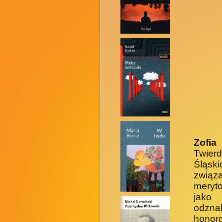
Zofia
Twier
Śląski
związ
meryto
jako 
odzna
honor