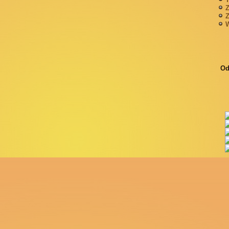
Z
Z
W
Od