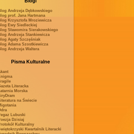
Blogi
log Andrzeja Dębkowskiego
log prof. Jana Hartmana
log Krzysztofa Mroziewicza
log Ewy Siedleckiej
log Sławomira Sierakowskiego
log Andrzeja Stankiewicza
log Agaty Szczęśniak
log Adama Szostkiewicza
log Andrzeja Waltera
Pisma Kulturalne
kant
Enigma
ragile
azeta Literacka
atarnia Morska
iryDram
iteratura na Świecie
igotania
Odra
egaz Lubuski
oezja Dzisiaj
rotokół Kulturalny
więtokrzyski Kwartalnik Literacki
ygodnik Powszechny