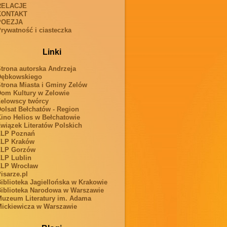
RELACJE
KONTAKT
POEZJA
rywatność i ciasteczka
Linki
trona autorska Andrzeja
Dębkowskiego
trona Miasta i Gminy Zelów
om Kultury w Zelowie
elowscy twórcy
olsat Bełchatów - Region
ino Helios w Bełchatowie
wiązek Literatów Polskich
ZLP Poznań
ZLP Kraków
ZLP Gorzów
LP Lublin
ZLP Wrocław
isarze.pl
iblioteka Jagiellońska w Krakowie
iblioteka Narodowa w Warszawie
uzeum Literatury im. Adama
ickiewicza w Warszawie