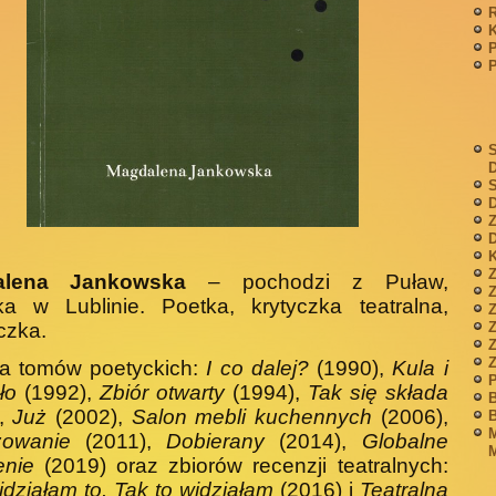
P
S
S
D
Z
D
K
Z
alena Jankowska
– pochodzi z Puław,
ka w Lublinie. Poetka, krytyczka teatralna,
czka.
Z
ka tomów poetyckich:
I co dalej?
(1990),
Kula i
P
ło
(1992),
Zbiór otwarty
(1994),
Tak się składa
B
),
Już
(2002),
Salon mebli kuchennych
(2006),
B
M
żowanie
(2011),
Dobierany
(2014),
Globalne
M
enie
(2019) oraz zbiorów recenzji teatralnych:
idziałam to. Tak to widziałam
(2016) i
Teatralną