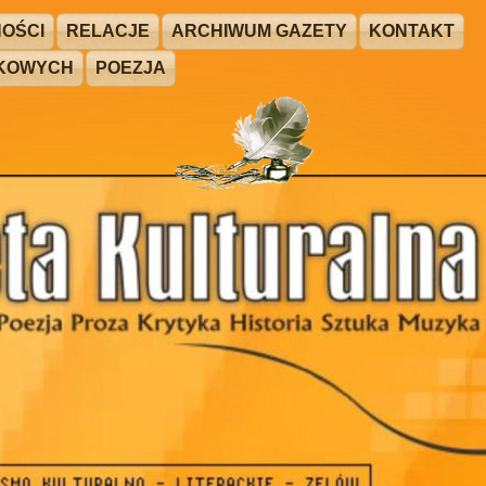
OŚCI
RELACJE
ARCHIWUM GAZETY
KONTAKT
ŻKOWYCH
POEZJA