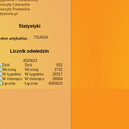
eszyty Literackie
eszyty Poetyckie
ywrota.pl
Statystyki
7314519
słon artykułów:
Licznik odwiedzin
4593623
Dziś
932
Wczoraj
2732
W tygodniu
20317
W miesiącu
26054
Łącznie
4593623