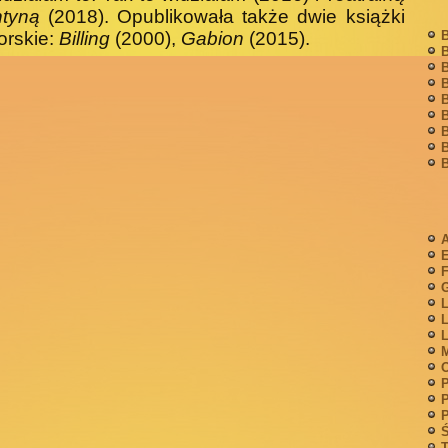
ntyną
(2018). Opublikowała także dwie książki
orskie:
Billing
(2000),
Gabion
(2015).
B
B
B
B
B
B
B
B
B
A
F
G
L
L
L
M
P
P
P
Ś
T