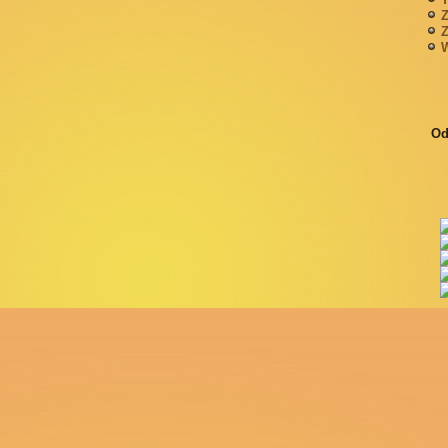
Z
Z
W
Od