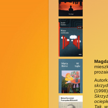
Magd
miesz
prozai
Autor
skrzyd
(1998
Skrzy
ociepl
Tak, w