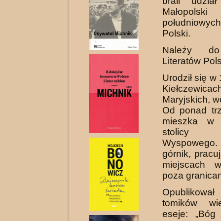
brali udzia
Małopo
południowy
Polski.
Należy do
Literatów Pols
Urodził się w
Kiełczewicac
Maryjskich, wo
Od ponad trz
mieszka w 
stolicy 
Wyspowego.
górnik, pracu
miejscach 
poza granicam
Opublikował
tomików wi
eseje: „Bóg 