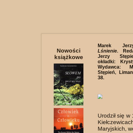
Marek Jerz
Nowości
Lśnienie
. Red
Jerzy Stępi
książkowe
okładki: Krys
Wydawca: M
Stępień, Lima
38.
Urodził się w
Kiełczewicac
Maryjskich, wo