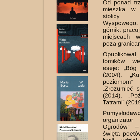
Od ponad trz
mieszka w 
stolicy 
Wyspowego.
górnik, pracu
miejscach 
poza granicam
Opublikował
tomików wi
eseje: „Bóg 
(2004), „K
poziomom”
„Zrozumieć s
(2014), „Po
Tatrami” (2019
Pomysło
organizator 
Ogrodów” –
święta poetó