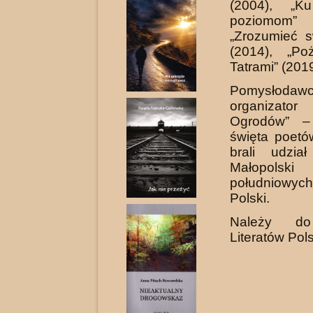
(2004), „K
poziomom”
„Zrozumieć s
(2014), „Po
Tatrami” (2019
Pomysło
organizator 
Ogrodów” –
święta poetó
brali udzia
Małopo
południowy
Polski.
Należy do
Literatów Pols