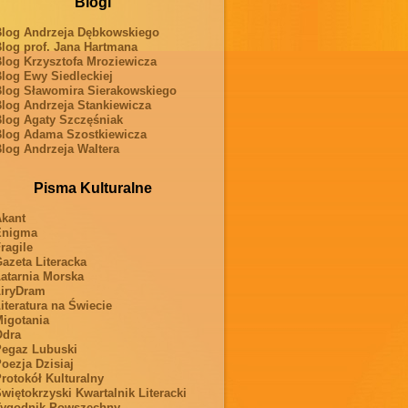
Blogi
log Andrzeja Dębkowskiego
log prof. Jana Hartmana
log Krzysztofa Mroziewicza
log Ewy Siedleckiej
log Sławomira Sierakowskiego
log Andrzeja Stankiewicza
log Agaty Szczęśniak
log Adama Szostkiewicza
log Andrzeja Waltera
Pisma Kulturalne
kant
Enigma
ragile
azeta Literacka
atarnia Morska
iryDram
iteratura na Świecie
igotania
Odra
egaz Lubuski
oezja Dzisiaj
rotokół Kulturalny
więtokrzyski Kwartalnik Literacki
ygodnik Powszechny