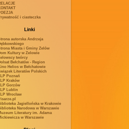
RELACJE
KONTAKT
POEZJA
rywatność i ciasteczka
Linki
trona autorska Andrzeja
Dębkowskiego
trona Miasta i Gminy Zelów
om Kultury w Zelowie
elowscy twórcy
olsat Bełchatów - Region
ino Helios w Bełchatowie
wiązek Literatów Polskich
ZLP Poznań
ZLP Kraków
ZLP Gorzów
LP Lublin
ZLP Wrocław
isarze.pl
iblioteka Jagiellońska w Krakowie
iblioteka Narodowa w Warszawie
uzeum Literatury im. Adama
ickiewicza w Warszawie