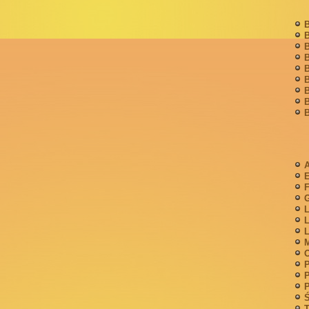
B
B
B
B
B
B
B
B
B
A
F
G
L
L
L
M
P
P
P
Ś
T