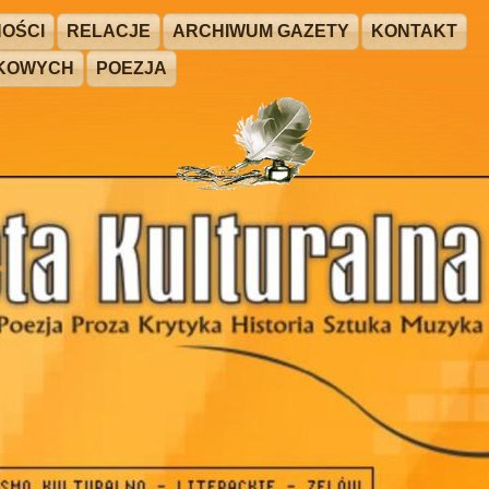
OŚCI
RELACJE
ARCHIWUM GAZETY
KONTAKT
ŻKOWYCH
POEZJA