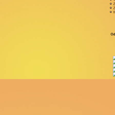
Z
Z
W
Od