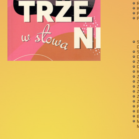
P
S
S
D
Z
D
K
Z
Z
P
B
B
M
M