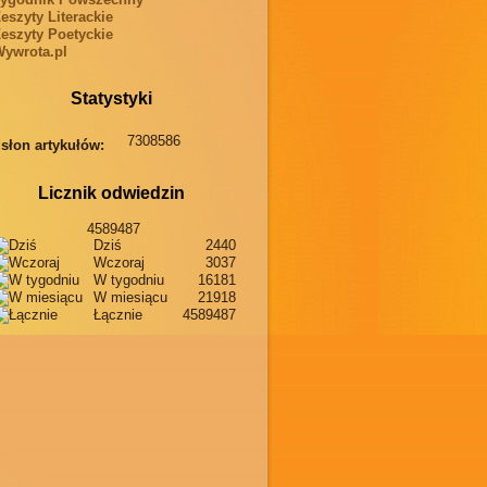
eszyty Literackie
eszyty Poetyckie
ywrota.pl
Statystyki
7308586
słon artykułów:
Licznik odwiedzin
4589487
Dziś
2440
Wczoraj
3037
W tygodniu
16181
W miesiącu
21918
Łącznie
4589487