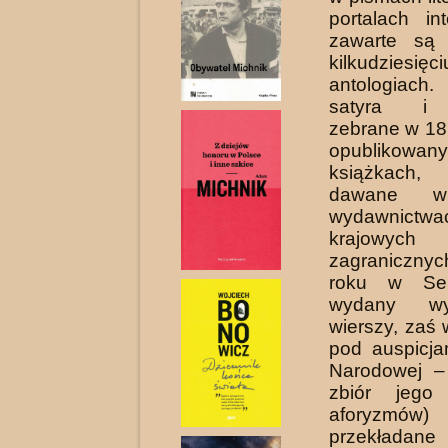
portalach int
zawarte są
kilkudziesięci
antologiac
satyra i 
zebrane w 18
opublikowan
książkach,
dawane w
wydawnictwa
krajo
zagraniczn
roku w Ser
wydany wy
wierszy, zaś
pod auspicjam
Narodowej –
zbiór jego
aforyz­m
przekładane