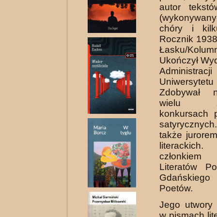
autor tekst
(wykonywan
chóry i kil
Rocznik 1938
Łasku/Kolumn
Ukończył Wyd
Administracji
Uniwersytetu
Zdobywał 
wielu zn
konkursach p
satyryczn
także jurore
literacki
członkiem
Literatów Po
Gdańskie
Poetów.
Jego utwory 
w pismach lit