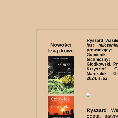
Ryszard Wasil
Nowości
jest milczeni
prowadząc
książkowe
Gumienik.
techniczny
Głodkowski. Pro
Krzysztof G
Marszałek G
2024, s. 62.
Ryszard Was
poeta, satyry