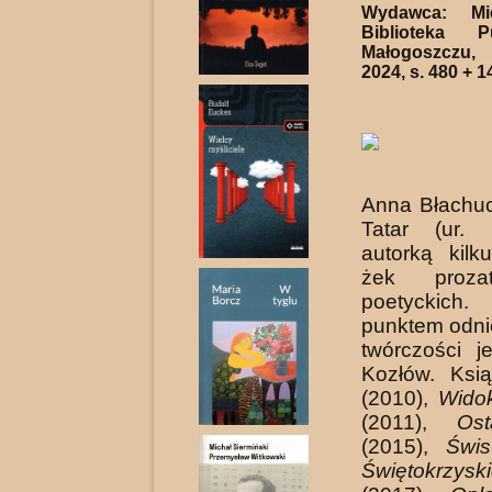
Wydawca: Mie
Biblioteka 
Małogoszczu,
2024, s. 480 + 1
Anna Błachu
Tatar (ur. 
autorką kilk
żek prozat
poetyckic
punktem odnie
twórczości j
Kozłów. Ksi
(2010),
Widok
(2011),
Ost
(2015),
Świs
Świętokrzyski