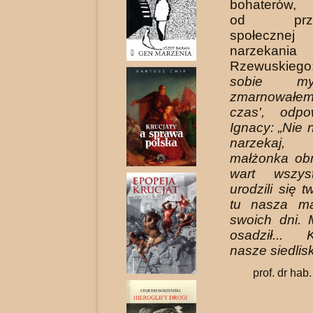
bohaterów, 
od przyna
społecznej
narzekania
Rzewuskiego
sobie my
zmarnowałe
czas', odpo
Ignacy: „Nie 
narze­kaj
małżonka obr
wart wszys
urodzili się t
tu nasza ma
swoich dni. 
osadził...
nasze siedlis
prof. dr hab