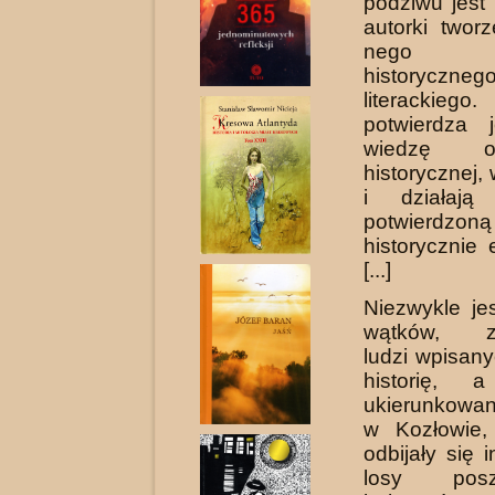
podziwu jest
autorki twor
nego ko
historyc
literack
potwierdza 
wiedzę 
historycznej, 
i działają
potwierdzoną
historycznie 
[...]
Niezwykle je
wątków, zw
ludzi wpisan
hi­storię, 
ukierunkowa
w Kozłowie
odbijały się 
losy poszc