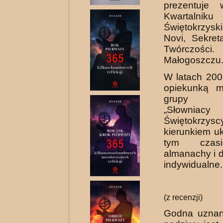
prezentuje 
Kwartalniku
Świętokrzys
Novi, Sekre
Twórczości.
Małogoszczu
W latach 200
opiekunką m
grupy lit
„Słowniacy
Świętokrzysc
kierunkiem u
tym czasi
almanachy i 
indywidualne.
(z recenzji)
Godna uznan