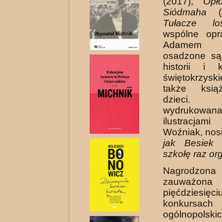
(2017),
Opło
Siódmaha
(2
Tułacze lo
wspólne opr
Adamem M
osadzone są
histo­rii i 
świętokrzys
także ksią­
dzieci. 
wydrukowana
ilustracja
Woźniak, nosi
jak Besiek
szkołę raz or
Nagrodzo
zauważona
pięćdzie­sięci
konkursach
ogólnopolsk