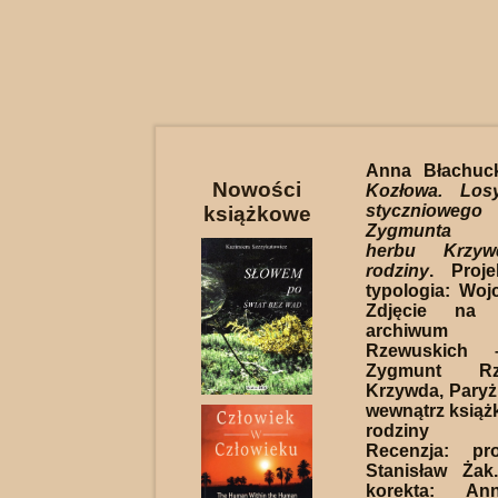
Anna Błachuc
Nowości
Kozłowa. Los
stycznioweg
książkowe
Zygmunta R
herbu Krzy
rodziny
. Proje
typologia: Wojc
Zdjęcie na 
archiwum
Rzewuskich 
Zygmunt Rz
Krzywda, Paryż 
wewnątrz książk
rodziny Rz
Recenzja: pr
Stanisław Żak
korekta: An