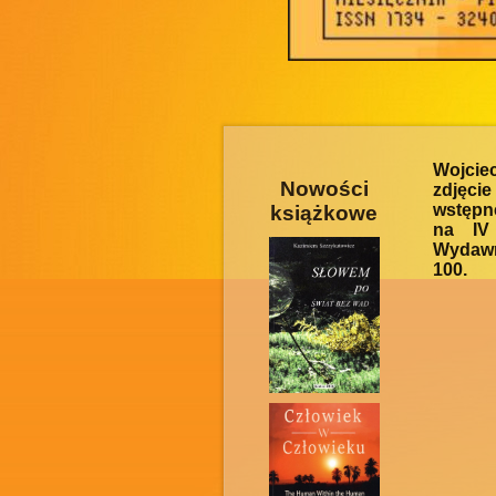
Wojcie
Nowości
zdjęci
wstępn
książkowe
na IV
Wydawn
100.