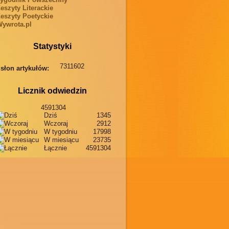
eszyty Literackie
eszyty Poetyckie
ywrota.pl
Statystyki
7311602
słon artykułów:
Licznik odwiedzin
4591304
Dziś
1345
Wczoraj
2912
W tygodniu
17998
W miesiącu
23735
Łącznie
4591304