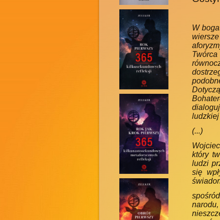
W bogat
wiersze 
aforyzm
Twórca 
równoc
dostrze
podobne
Dotyczą
Bohater
dialogu
ludzkiej
(...)
Wojciec
który t
ludzi p
się wp
świadomo
spośród
narodu,
nieszcz