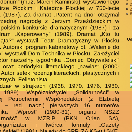
dorium” (muz. Marcin Kamiński), wystawionego
Z
rze Płockim i Katedrze Płockiej w 750-lecie
Z
 (1987). Za dramat „Patent na dno” otrzymał
W
rzędną nagrodę z Jerzym Przeździeckim w
opolskim konkursie dramatycznym (1987) i za
ram „Kaperowany” (1989). Dramat „Kto tu
Od
ząta?” wystawił Teatr Dramatyczny w Płocku
. Autorski program kabaretowy pt. „Walenie do
” wystawił Dom Technika w Płocku. Założyciel
ktor naczelny tygodnika „Goniec Obywatelski”
 oraz periodyku literackiego „nawias“ (2000-
 Autor setek recenzji literackich, plastycznych i
nych. Felietonista.
udział w strajkach (1968, 1970, 1976, 1980,
 1989). Współzałożyciel „Solidarności” w
iej Petrochemii. Współredaktor (z Elżbietą
 – red. nacz.) pierwszych 16 numerów
nika „Wprost” (1980-81), organu NSZZ
idarność” w MZRiP (PKN Orlen SA),
organizator i twórca formuły „Gazety
ińskiej” (1991). Należy do SPP, ZAiKS-u i SKE.