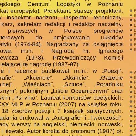
ejskiego Centrum Logistyki w Poznaniu
fikat europejski). Projektant, starszy projektant,
B
B
zy inspektor nadzoru, inspektor techniczny,
B
ikarz, sekretarz redakcji i redaktor naczelny.
B
r pierwszych w Polsce programów
B
B
uterowych do projektowania układów
B
atyki (1974-84). Nagradzany za osiągnięcia
B
B
dowe, m.in. I Nagrodą im. Ignacego
iewicza (1978). Przewodniczący Komisji
ielającej tę nagrodę (1987-97).
ze i recenzje publikował m.in.: w „Poezji”,
A
grafie”, „Akcencie”, „Akancie”, „Gazecie
F
ralnej”, „Wieściach”, „Sztuce”, „Poradniku
G
znym”, polonijnym „Liście Oceanicznym” oraz
L
kim „Psi vino”. Laureat konkursów poetyckich,
L
L
 XXX MLP w Poznaniu (2007) na książkę roku.
M
18 zbiorów poezji i 7 książek satyrycznych.
P
dania drukował w „Autografie” i „Twórczości”.
P
ady wierszy na angielski, niemiecki, norweski,
P
i litewski. Autor libretta do oratorium (1987) pt.
Ś
T