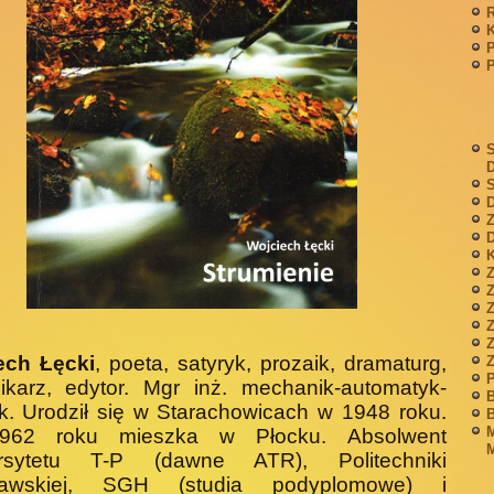
P
S
S
D
Z
D
K
Z
Z
ech Łęcki
, poeta, satyryk, prozaik, dramaturg,
P
ikarz, edytor. Mgr inż. mechanik-automatyk-
B
yk. Urodził się w Starachowicach w 1948 roku.
B
M
962 roku mieszka w Płocku. Absolwent
M
rsytetu T-P (dawne ATR), Politechniki
zawskiej, SGH (studia podyplomowe) i