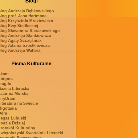
Blogi
log Andrzeja Dębkowskiego
log prof. Jana Hartmana
log Krzysztofa Mroziewicza
log Ewy Siedleckiej
log Sławomira Sierakowskiego
log Andrzeja Stankiewicza
log Agaty Szczęśniak
log Adama Szostkiewicza
log Andrzeja Waltera
Pisma Kulturalne
kant
Enigma
ragile
azeta Literacka
atarnia Morska
iryDram
iteratura na Świecie
igotania
Odra
egaz Lubuski
oezja Dzisiaj
rotokół Kulturalny
więtokrzyski Kwartalnik Literacki
ygodnik Powszechny