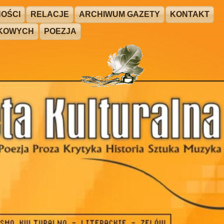
OŚCI
RELACJE
ARCHIWUM GAZETY
KONTAKT
ŻKOWYCH
POEZJA