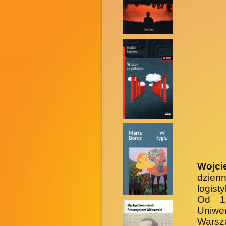
Wojci
dzienn
logist
Od 1
Uniwe
Wars