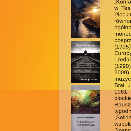
„Konra
w Teat
Płocka
równo
ogóln
monod
pospr
(1995)
Europy
i reda
(1990)
2009).
muzycz
Brał 
1981,
płock
Rausz
tygod
„Sol
współ
Gostyn