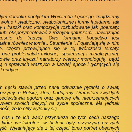
ym dorobku poetyckim Wojciecha Łęckiego znajdziemy
wolne i sylabiczne, sylabotoniczne i formy lapidarne, jak
y i fraszki oraz kompozycje rozbudowane jak poematy.
lubi eksperymentować z różnymi gatunkami, nawiązując
ześnie do tradycji. Owo formalne bogactwo jest
galne również w tomie „ Strumienie ”. Pojawiają się w nim
, często przewijające się w tej twórczości tematy.
 one problematyki miłosnej, społecznej i metafizycznej.
owie oraz liryczni narratorzy wierszy monologują, bądź
ją o sprawach ważnych w każdej epoce i tyczących się
 kondycji.
h Łęcki stawia przed nami odważnie pytania o świat,
worzymy, o Polskę, którą budujemy. Dramatom zwykłych
rzeciwstawia egoizm oraz głupotę elit, nieprzejmujących
ływem swoich decyzji na życie społeczne. Ma jednak
ść, że te elity wyłoniły się
 nas i że ich wady przynależą do tych cech naszego
 które wielokrotnie w historii były przyczyną naszych
ęść. Wyłaniający się z tej części tomu portret obecnych