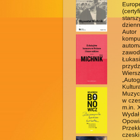
Europ
(certy
stars
dzienn
Auto
komp
autom
zawo
Łukas
przydz
Wiers
„Auto
Kultu
Muzyc
w czes
m.in.
Wydał 
Opowia
Przekł
czeski 