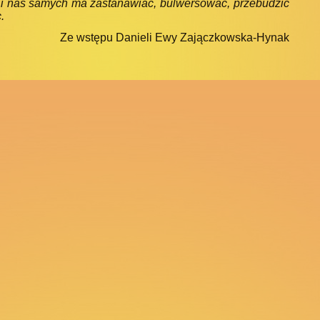
i nas samych ma zastanawiać, bulwersować, przebudzić
.
Ze wstępu Danieli Ewy Zajączkowska-Hynak