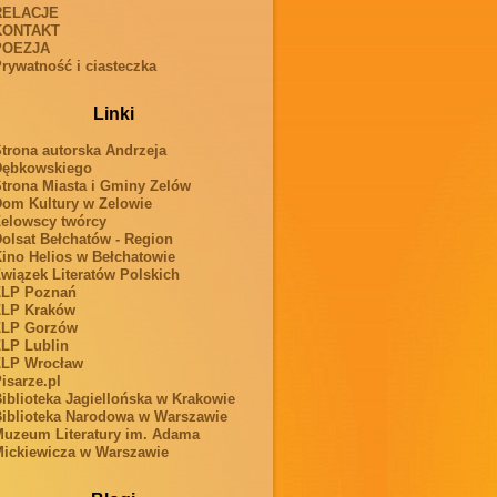
RELACJE
KONTAKT
POEZJA
rywatność i ciasteczka
Linki
trona autorska Andrzeja
Dębkowskiego
trona Miasta i Gminy Zelów
om Kultury w Zelowie
elowscy twórcy
olsat Bełchatów - Region
ino Helios w Bełchatowie
wiązek Literatów Polskich
ZLP Poznań
ZLP Kraków
ZLP Gorzów
LP Lublin
ZLP Wrocław
isarze.pl
iblioteka Jagiellońska w Krakowie
iblioteka Narodowa w Warszawie
uzeum Literatury im. Adama
ickiewicza w Warszawie