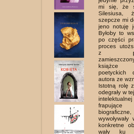
jedynie przy
mi się, że 
Silesiusa,
szepcze mi d
jeno notuję 
Byłoby to ws
po części p
proces utożs
z prota
zamieszczo
książce 
poetyckich 
autora ze wz
Istotną rolę
odegrały w tej
intelektualne
frapujące
biograficz
wywoływały 
konkretne ob
wały ku k