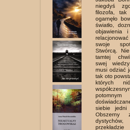
niegdyś zgo
filozofa, tak
ogarnęło bo
światło, doz
objawienia i
relacjono
swoje spo
Stwórcą. Nie
tamtej chwi
swej wiedzy
musi odziać j
tak oto powst
których ni
współcz
potomnym 
doświadcza
siebie jedn
Obszerny z
dystychów,
przekładz