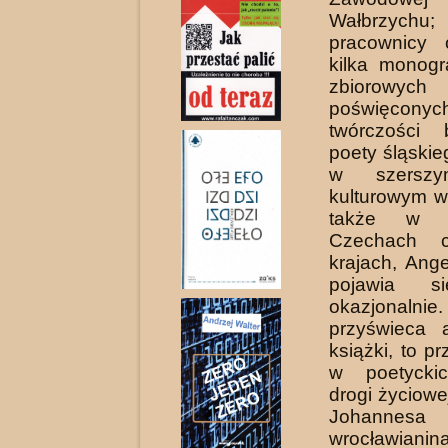
Wałbrzyc
pracownicy o
kilka monogr
zbioro­wych
poświęcony
twórczości 
poety śląskie
w szerszy
kulturowym w
także w N
Czechach c
krajach, Ange
pojawia s
okazjonalnie
przyświeca a
książki, to p
w poetyckic
drogi życiowe
Johannesa S
wrocławianin