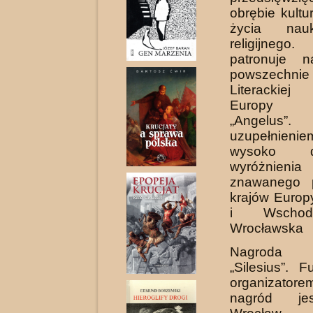
obrębie kultury
życia nau
religijnego
patronuje n
powszechni
Literackiej
Europy Ś
„Angelus”
uzupełnie
wysoko do
wyróżnien
znawanego 
krajów Europ
i Wschodn
Wrocławska
Nagroda 
„Silesius”. 
organizat
nagród je