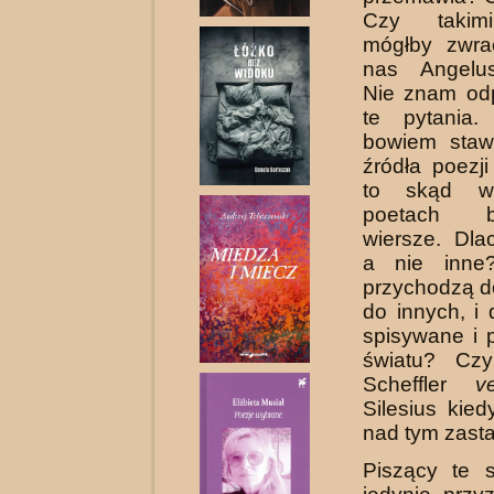
Czy takim
mógłby zwra
nas Angelus
Nie znam od
te pytania.
bowiem staw
źródła poezj
to skąd w
poetach b
wiersze. Dla
a nie inne
przychodzą do
do innych, i
spisywane i
światu? Cz
Scheffler
ve
Silesius kied
nad tym zast
Piszący te 