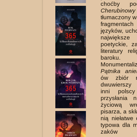
choćby po
Cherubinowy
tłumaczony w 
fragmentac
języków, uch
naj­większe
poetyckie, z
literatury rel
baroku.
Monumentali
Pątnika aniel
ów zbiór m
dwuwierszy
inni polscy
przysłania 
życiową wro
pisarza, a sk
nią niełatwe 
typowa dla m
zaków 