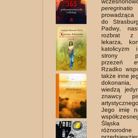
wczesnonowo
peregrinati
prowadząca 
do Strasbur
Padwy, nas
rozbrat z
lekarza, ko
katolicyzm 
strony po
przezeń ew
Rzadko wsp
także inne je
dokonania,
wiedzą jedyn
znawcy piś
artystycznego
Jego imię n
współczesne
Śląska ro
różnorodne
przedsięw