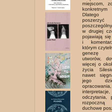
miejscom, z
konkretnym
Dlatego 
poszerzyć 
poszczególny
w drugiej cz
pojawiają się
i komentar
którym czytel
genezę k
utworów, do
więcej o oko
życia Siles
nawet sięg
jego dzi
opracowania,
interpretacj
odczytania, 
rozpoczn
duchowe posz