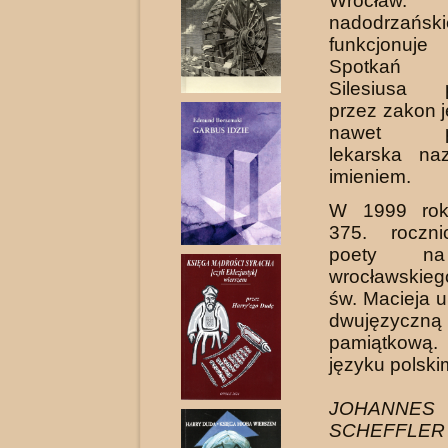
Wrocł
nadodrzańskie
funkcjonuj
Spotkań 
Silesiusa 
przez zakon j
nawet prz
lekarska na
imieniem.
W 1999 rok
375. roczni
poety na
wrocławskie
św. Macieja 
dwujęzyczn
pamiątkową
języku polskim
JOHANNES
SCHEFFLER