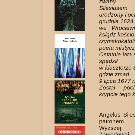
zwany An
Silesiusem
urodzony i o
grudnia 1624 
we Wrocławi
ksiądz kościo
rzymskokatoli
poeta mistycz
Ostatnie lata
spędził
w klasztorze 
gdzie zmarł
9 lipca 1677 r
Został po
krypcie tego k
Angelus Siles
patronem P
Wyższej
Zawod