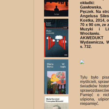
okładki: 
Gawłowska,
Pęczek. Na stro
Angelusa Sile
Kostka, 2014, ol
70 x 90 cm, ze 
Muzyki i Li
Wrocławiu.
AKWEDUKT
Wydawnicza, W
s. 732.
Tylu było pisar
myślicieli, spra
świad­ków histori
sprawozdawców i
Pamięć o nic
uśpiona, uśpi
niepamięć.