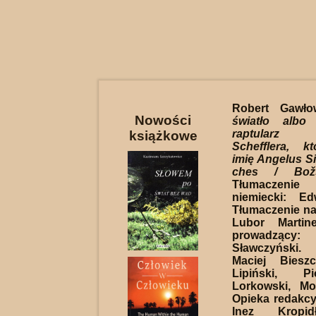
Robert Gawłow
Nowości
światło albo
raptularz 
książkowe
Schefflera, k
imię Angelus Sil
ches / Božs
Tłumaczeni
niemiecki: Ed
Tłumaczenie na 
Lubor Martin
prowadzący
Sławczyński. 
Maciej Biesz
Lipiński, P
Lorkowski, Mo
Opieka redakcyj
Inez Kropid