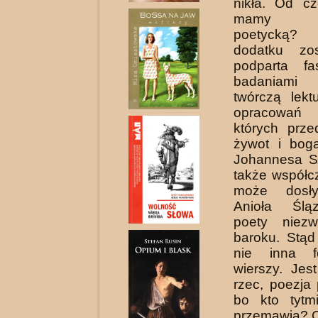
nikła. Od c
mamy wyo
poetycką?
dodatku zo
podparta fa
badaniami ź
twórczą lekt
opracowań 
których prz
żywot i bog
Johannesa Sc
także współc
może dosły
Anioła Ślą
poety niezw
baroku. Stąd
nie inna f
wierszy. Jes
rzec, poezja 
bo kto tytm
przemawia? C