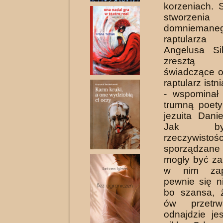
korzeniach. 
stworzenia
domniemane
raptularza l
Angelusa Sil
zresztą p
świadczące o 
raptularz ist
- wspominał
trumną poety
jezuita Dani
Jak b
rzeczywistośc
sporządzane
mogły być za
w nim zapi
pewnie się n
bo szansa, ż
ów przetr
odnajdzie je