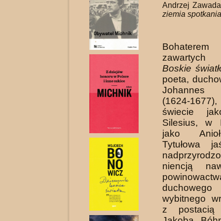
Andrzej Zawad
ziemia spotkani
Bohaterem
zawartych
Boskie światł
poeta, ducho
Johannes 
(1624-1677
świecie ja
Silesius, w
jako Anio
Tytułowa ja
nadprzyrodz
niencją na
powinowactw
duchowe
wybitnego wr
z postacią
Jakoba Bóh