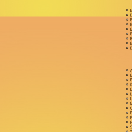
B
B
B
B
B
B
B
B
B
A
F
G
L
L
L
M
P
P
P
Ś
T