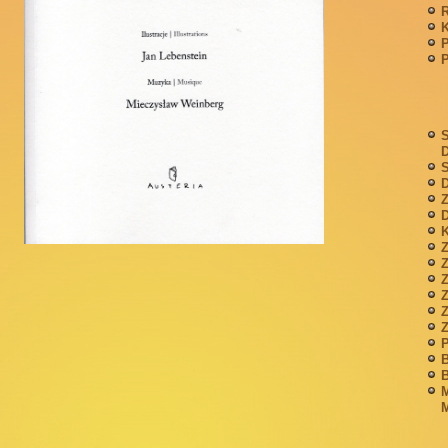
P
S
S
D
Z
D
K
Z
Z
P
B
B
M
M