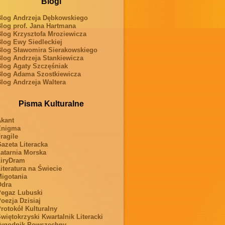
Blogi
log Andrzeja Dębkowskiego
log prof. Jana Hartmana
log Krzysztofa Mroziewicza
log Ewy Siedleckiej
log Sławomira Sierakowskiego
log Andrzeja Stankiewicza
log Agaty Szczęśniak
log Adama Szostkiewicza
log Andrzeja Waltera
Pisma Kulturalne
kant
Enigma
ragile
azeta Literacka
atarnia Morska
iryDram
iteratura na Świecie
igotania
Odra
egaz Lubuski
oezja Dzisiaj
rotokół Kulturalny
więtokrzyski Kwartalnik Literacki
ygodnik Powszechny