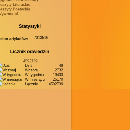
eszyty Literackie
eszyty Poetyckie
ywrota.pl
Statystyki
7313516
słon artykułów:
Licznik odwiedzin
4592739
Dziś
48
Wczoraj
2732
W tygodniu
19433
W miesiącu
25170
Łącznie
4592739