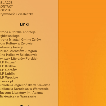
RELACJE
KONTAKT
POEZJA
rywatność i ciasteczka
Linki
trona autorska Andrzeja
Dębkowskiego
trona Miasta i Gminy Zelów
om Kultury w Zelowie
elowscy twórcy
olsat Bełchatów - Region
ino Helios w Bełchatowie
wiązek Literatów Polskich
ZLP Poznań
ZLP Kraków
ZLP Gorzów
LP Lublin
ZLP Wrocław
isarze.pl
iblioteka Jagiellońska w Krakowie
iblioteka Narodowa w Warszawie
uzeum Literatury im. Adama
ickiewicza w Warszawie