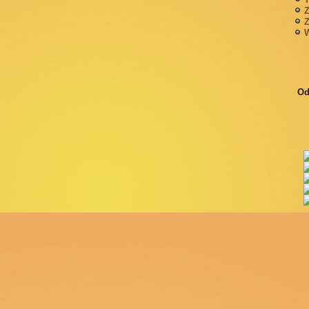
Z
Z
W
Od