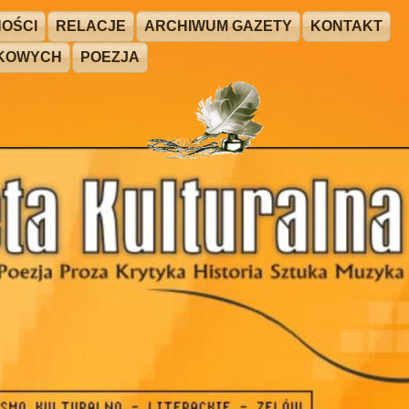
OŚCI
RELACJE
ARCHIWUM GAZETY
KONTAKT
ŻKOWYCH
POEZJA