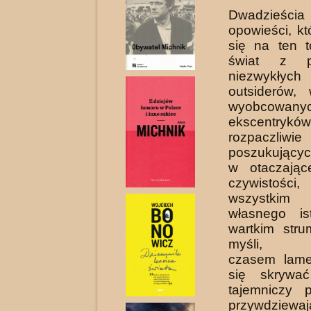
Dwadzieśc
opowieści, kt
się na ten t
świat z pe
niezwykłych
out­siderów,
wyobcowany
ekscentryk
rozpaczliwie
poszukujący
w otaczając
czywistości
wszystkim
własnego ist
wartkim stru
myśli, mo
czasem lame
się skrywa
tajemniczy p
przywdziewaj