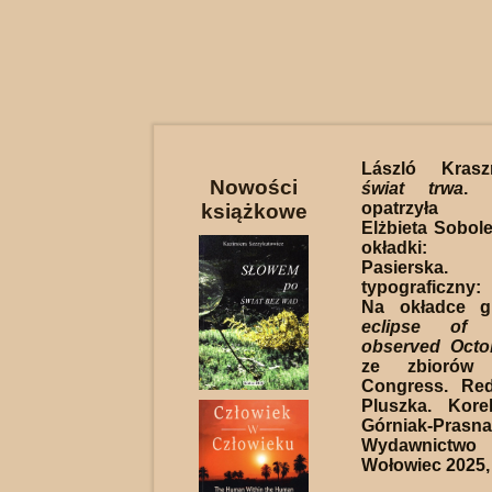
László Kras
Nowości
świat trwa
. 
opatrzyła 
książkowe
Elżbieta Sobole
okładki: 
Pasierska
typograficzny:
Na okładce gr
eclipse of
observed Octo
ze zbiorów 
Congress. Re
Pluszka. Kore
Górniak-Prasna
Wydawnictw
Wołowiec 2025, 