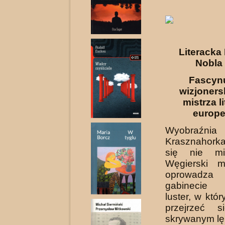
Literacka
Nobla
Fascynu
wizjoners
mistrza l
europe
Wyobraźni
Krasznahork
się nie mie
Węgierski m
oprowadz
gabinecie
luster, w któ
przejrzeć 
skrywanym l