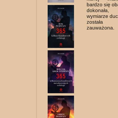
bardzo się ob
do­konała
wymiarze duc
została 
zauważona.