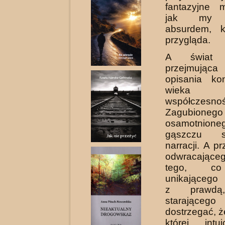
fantazyjne 
jak my s
absurdem, k
przygląda.
A świat 
przejmują
opisania kon
wiek
współczesnoś
Zagubi
osamotni
gąszczu sp
narracji. A p
odwraca­jące
tego, co
unikającego 
z prawdą,
starająceg
dostrzegać, że
której intu