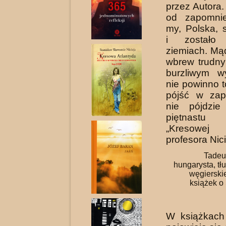
przez Au­tora.
od zapomnie
my, Polska, 
i zostało
ziemiach. Mąd
wbrew trudn
burzliwym w
nie powinno t
pójść w zapo
nie pójdzie
piętnast
„Kresowej 
profesora Nici
Tadeu
hungarysta, tłu
węgierski
książek o
W książkach 