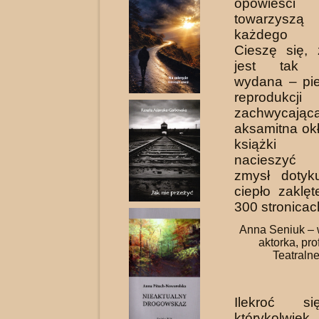
opowieści
towarzyszą
każdego w
Cieszę się, 
jest tak z
wydana – pie
reproduk
zachwyca
aksamitna okł
książki p
nacieszyć 
zmysł dotyk
ciepło zaklę
300 stronicac
Anna Seniuk – 
aktorka, pr
Teatraln
Ilekroć s
którykolwi