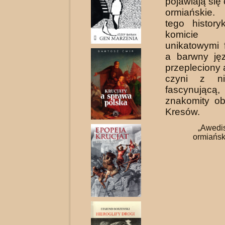
pojawiają się
ormiańskie.
tego histor
komicie il
unikatowymi f
a barwny jęz
przepleciony
czyni z ni
fascynując
znakomity ob
Kresów.
„Awedi
ormiańsk