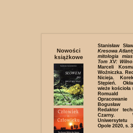
Stanisław Sław
Nowości
Kresowa Atlanty
mitologia mia
książkowe
Tom XV: Wilno
Marceli Kosm
Woźniczka. Red
Nicieja. Kore
Stępień. Okł
wieże kościoła 
Romuald Mi
Opracowanie
Bogusław S
Redaktor tech
Czarny. Wy
Uniwersytetu
Opole 2020, s. 3