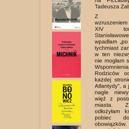
na Piccadill
Tadeusza Zab
Z ogr
wzruszeniem
XIV t
Stanisław
wpadłam „po 
tychmiast za
w ten niezwy
nie mogłam s
Wspomnien
Rodziców o
każdej stron
Atlantydy”, a
nagle niewy
więź z post
miasta. 
odłożyłam k
pobiec d
obowiąz­ków.