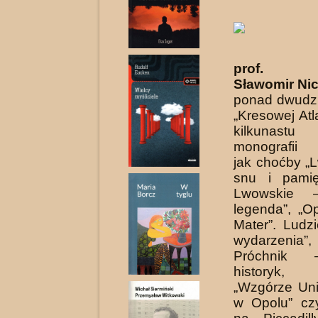
prof. St
Sławomir Nic
ponad dwudz
„Kresowej Atl
kilkunast
monografii 
jak choćby „
snu i pamięc
Lwowskie 
legenda”, „O
Mater”. Ludz
wydarzeni
Próchnik –
historyk, p
„Wzgórze Uni
w Opolu” cz