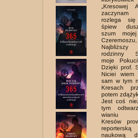
„Kresowej A
zaczynam
rozlega si
śpiew dusz
szum mojej 
Czeremosz
Najbliższ
rodzinny St
moje Pokuci
Dzięki prof. 
Niciei wiem 
sam w tym m
Kresach pr
potem zdążył
Jest coś ni
tym odtwarz
wianiu pr
Kresów pro
reporterską
naukową do