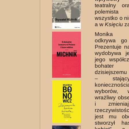
teatralny or
polemi­st
wszystko o n
a w
Księciu
za
Monika Ś
odkrywa go
Prezentuje na
wydo­bywa j
jego współc
bohater
dzisiejszemu 
– stając
koniecznośc
wyborów, w
wrażliwy obse
i zmienia
rzeczywistoś
jest mu ob
stworzył ha