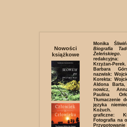
Monika Śliwi
Nowości
Biografia Ta
Żeleńskiego
.
książkowe
redakcyjna:
Krzyżan-Pere
Barbara Gór
nazwisk: Wojc
Korekta: Wojc
Aldona Barta
nowicz, Ann
Paulina Orło
Tłumaczenie 
języka niemie
Kożuch. Op
graficzne: K
Fotografia na 
Przygotowan