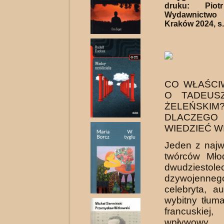
druku: Piotr
Wydawnictwo 
Kraków 2024, s.
CO WŁAŚCI
O TADEUS
ŻELEŃS
DLACZEG
WIEDZIEĆ W
Jeden z najw
twórców Młod
dwudziesto
dzywojennego
celebryta, au
wybitny tłuma
francuskiej
wpływowy