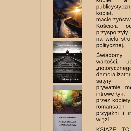
kobiet”, a
publicystyc
kobiet, 
macierzyństw
Kościoła o
przysporzył
na wielu str
politycznej.
Świadomy
wartości, u
„notoryczneg
demoralizato
satyry i
prywatnie me
introwerty
przez kobiety
romansac
przyjaźni i i
więzi.
KSIĄŻĘ TO