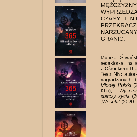
MĘŻCZYZN
WYPRZEDZ
CZASY I NI
PRZEKRACZ
NARZUCAN
GRANIC.
_____________
Monika Śliwińs
redaktorka, na 
z Ośrodkiem Br
Teatr NN; autor
nagradzanych b
Młodej Polski
(2
Klio),
Wyspia
starczy życia
(2
„Wesela”
(2020, f