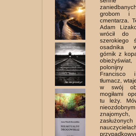
senne 
zaniedbanyc
grobom i 
cmentarza. T
Adam Lizako
wrócił do 
szerokiego 
osadnika w
górnik z kop
obieżyświat
polonijn
Francisco 
tłumacz, wta
w swój ob
mogiłami op
tu leży. Mó
nieozdobnym
znajomych, 
zasłużonych
nauczyci
przypadkowy