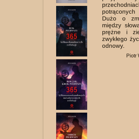
przechodniac
potrąconych 
Dużo o zma
między słowa
prężne i zi
zwykłego życ
odnowy.
Piotr