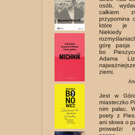
osób, wydaw
całkiem zw
przypomina 
które je z
Nieki
rozmyślani
górę pasja 
bo Pieszy
Adama Liza
najważniejsz
ziemi.
An
Jest w Gór
miasteczko P
nim pałac. 
poety z Pie
ani słowa o p
prowadzi 