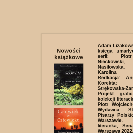
Adam Lizakows
Nowości
księga umarły
serii: Piot
książkowe
Nieckows
Nasiłowska,
Karolina P
Redkacja: An
Korekta: M
Strękowska-Za
Projekt graf
kolekcji literack
Piotr Wojciech
Wydawca: Sto
Pisarzy Polsk
Warszawie,
literacka, Ser
Warszawa 2022,