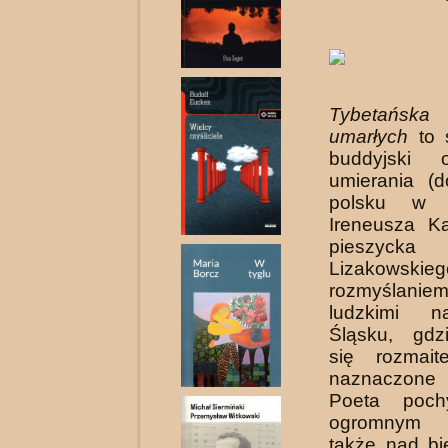
Tybetańsk
umarłych
to ś
buddyjski 
umierania (
polsku w p
Ireneusza Ka
pieszyck
Lizakowsk
rozmyślaniem
ludzkimi 
Śląsku, gdz
się rozmaite
naznaczone
Poeta poch
ogromnym 
także nad bi