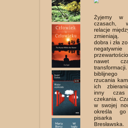
Żyjemy w o
czasach, 
relacje międz
zmieniają. 
dobra i zła z
negatywnie
przewartoś
nawet cz
transform
biblijneg
rzucania kam
ich zbierani
inny cza
czekania.
Cz
w swojej no
określa go
pisarka 
Bresławska.