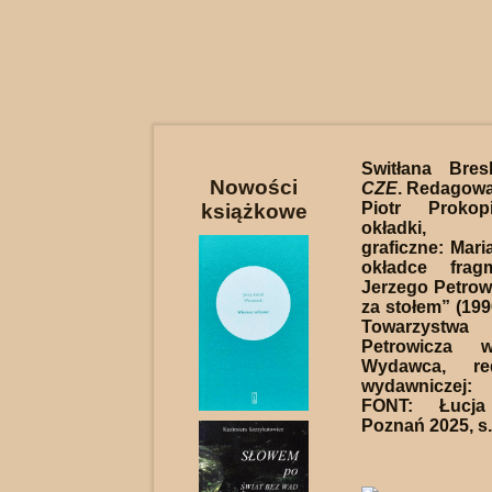
Switłana Bre
Nowości
CZE
. Redagowan
Piotr Prokop
książkowe
okładki, o
graficzne: Mari
okładce frag
Jerzego Petrowi
za stołem” (199
Towarzystw
Petrowicza 
Wydawca, red
wydawniczej:
FONT: Łucja
Poznań 2025, s.