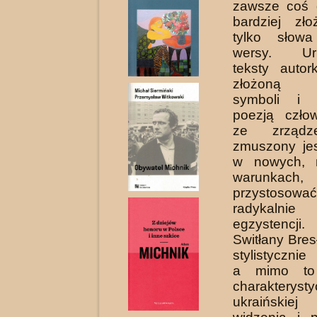
zawsze coś 
bardziej zł
tylko słow
wersy. Urb
teksty autor
złożoną ko
symboli i 
poezją człow
ze zrządz
zmuszony jes
w nowych, n
warunkach,
przystosow
radykalnie
egzystencji
Switłany Bres
stylistycznie
a mimo to 
charakteryst
ukraińskie