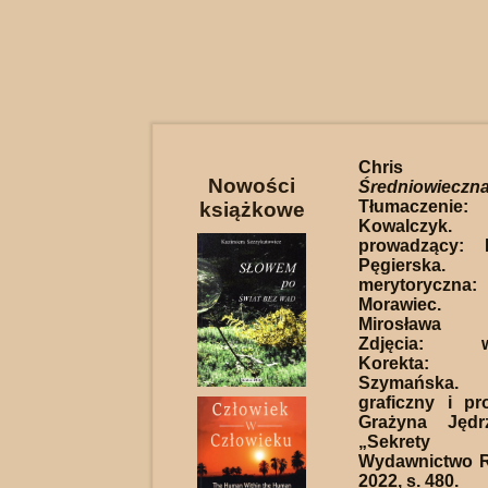
Chris W
Nowości
Średniowiec
Tłumaczeni
książkowe
Kowalczyk.
prowadzący: 
Pęgierska.
merytorycz
Morawiec. 
Mirosława 
Zdjęcia: wik
Korekta: 
Szymańska
graficzny i pro
Grażyna Jędrz
„Sekrety h
Wydawnictwo 
2022, s. 480.