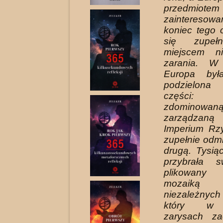
przedmiot
zaintereso­
koniec tego 
się zupeł
miejscem n
zarania. W
Europa był
podzielon
części
zdomin
zarządza
Imperium Rz
zupełnie odm
drugą. Tysiąc
przybrała 
plikowany 
mozaiką 
niezależny
który w 
zarysach za