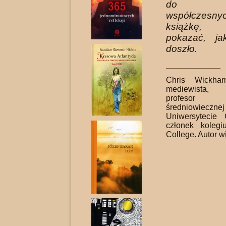
do c
współczesnyc
książkę, 
pokazać, j
doszło.
____________
Chris Wickh
mediewista, 
profesor 
średniowi
Uniwersytecie 
członek koleg
College. Autor w