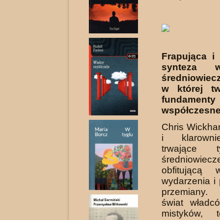
Frapująca i
synteza 
średniowiec
w której tw
fundamenty
współczesne
Chris Wickh
i klarowni
trwające t
średniowiec
obfi­tującą
wydarzenia i
przemiany. 
świat władcó
mistyków, 