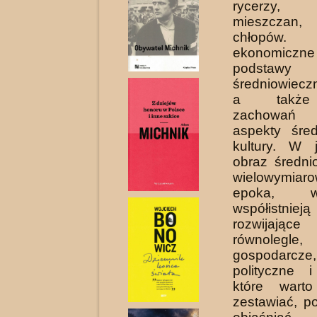
rycerzy,
mieszczan,
chłopów. 
ekonomiczne 
podstawy
średniowiecz
a także
zachowań
aspekty śred
kultury. W 
obraz średni
wielowymi
epoka, w
współistni
rozwijaj
równolegle
gospodarcze,
polityczne i
które wart
zestawiać, p