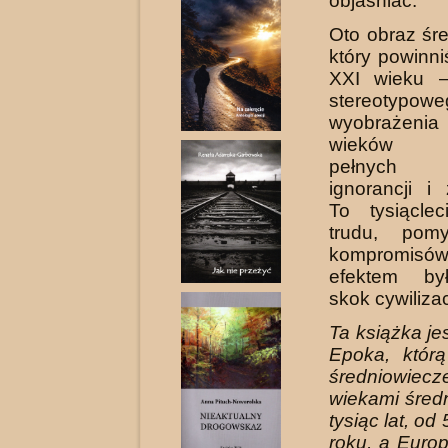
objaśniać.
Oto obraz śr
który powinn
XXI wieku –
stereotypowe
wyobrażenia
wieków śr
pełnych p
ignorancji i
To tysiącle
trudu, pomy
kompromisó
efektem by
skok cywiliza
Ta książka je
Epoka, któr
średniowie
wiekami średn
tysiąc lat, o
roku, a Europ