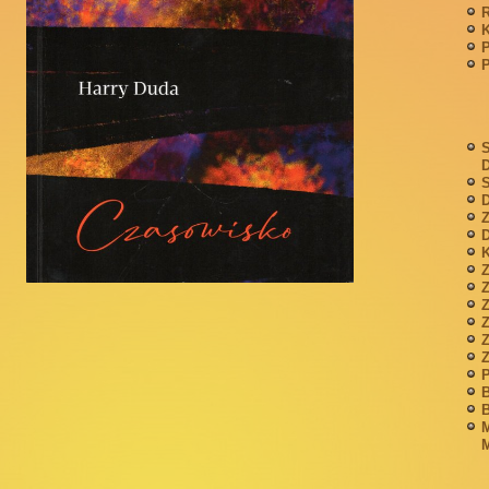
P
S
S
D
Z
D
K
Z
Z
P
B
B
M
M