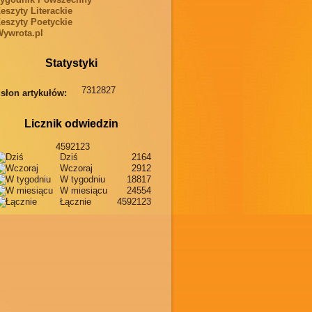
eszyty Literackie
eszyty Poetyckie
ywrota.pl
Statystyki
7312827
słon artykułów:
Licznik odwiedzin
4592123
Dziś
2164
Wczoraj
2912
W tygodniu
18817
W miesiącu
24554
Łącznie
4592123