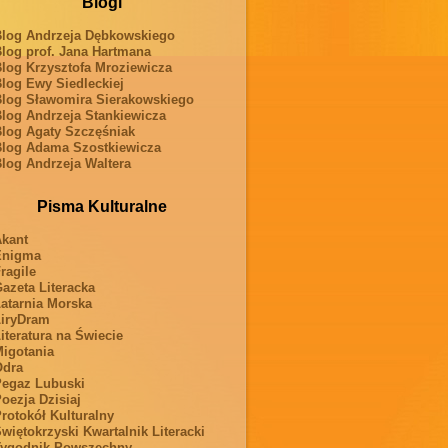
Blogi
log Andrzeja Dębkowskiego
log prof. Jana Hartmana
log Krzysztofa Mroziewicza
log Ewy Siedleckiej
log Sławomira Sierakowskiego
log Andrzeja Stankiewicza
log Agaty Szczęśniak
log Adama Szostkiewicza
log Andrzeja Waltera
Pisma Kulturalne
kant
Enigma
ragile
azeta Literacka
atarnia Morska
iryDram
iteratura na Świecie
igotania
Odra
egaz Lubuski
oezja Dzisiaj
rotokół Kulturalny
więtokrzyski Kwartalnik Literacki
ygodnik Powszechny