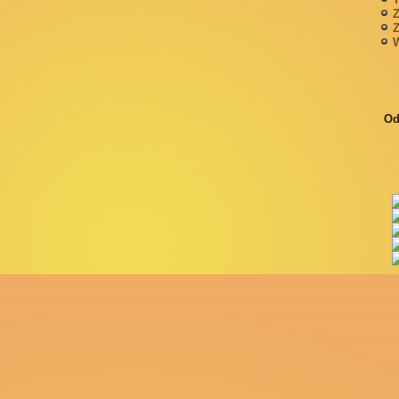
Z
Z
W
Od