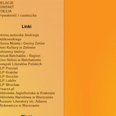
RELACJE
KONTAKT
POEZJA
rywatność i ciasteczka
Linki
trona autorska Andrzeja
Dębkowskiego
trona Miasta i Gminy Zelów
om Kultury w Zelowie
elowscy twórcy
olsat Bełchatów - Region
ino Helios w Bełchatowie
wiązek Literatów Polskich
ZLP Poznań
ZLP Kraków
ZLP Gorzów
LP Lublin
ZLP Wrocław
isarze.pl
iblioteka Jagiellońska w Krakowie
iblioteka Narodowa w Warszawie
uzeum Literatury im. Adama
ickiewicza w Warszawie