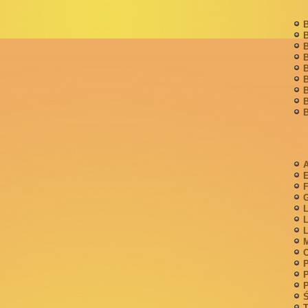
B
B
B
B
B
B
B
B
B
A
F
G
L
L
L
M
P
P
P
Ś
T