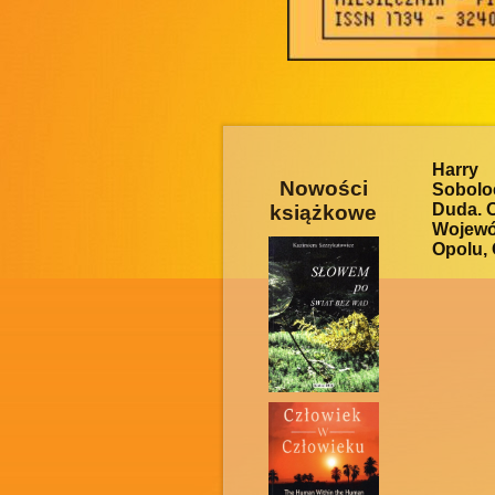
Harr
Nowości
Sobolo
Duda. O
książkowe
Wojewó
Opolu, 