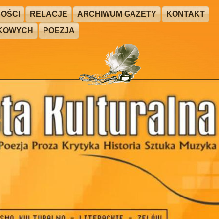
OŚCI
RELACJE
ARCHIWUM GAZETY
KONTAKT
ŻKOWYCH
POEZJA