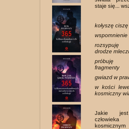
staje się... w
kołyszę ciszę
wspomnienie 
rozsypuję
drodze mlecz
próbuję
fragmenty
gwiazd w pra
w kości lewe
kosmiczny wia
Jakie jes
człowiek
kosmicznym