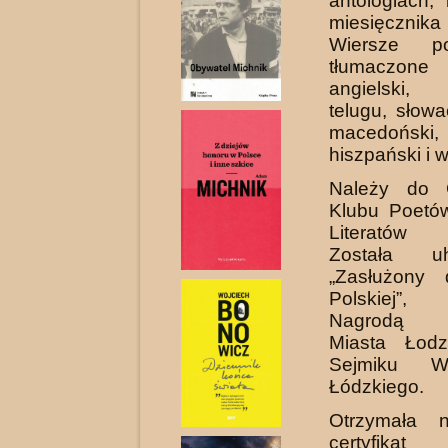
antologiach,
miesięcznika
Wiersze po
tłumaczone
angielski, 
telugu, słowa
macedoński,
hiszpański i w
Należy do 
Klubu Poetó
Literatów 
Została uh
„Zasłużony 
Polskiej”, 
Nagrodą P
Miasta Łodz
Sejmiku Wo
Łódzkiego.
Otrzymała 
certyfika