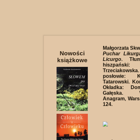
Małgorzata Skw
Nowości
Puchar Likur
Licurgo
. Tłu
książkowe
hiszpańs
Trzeciakowska. 
posłowie: 
Tatarowski. Kor
Okładka: Do
Gałęska. W
Anagram, Wars
124.