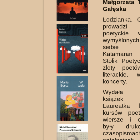
Małgorzata 
Gałęska
Łodzianka. O
prowadzi 
poetyckie
wymyślony
siebie pr
Katamaran 
Stolik Poety
zloty poetó
literackie, 
koncerty.
Wydała ki
książek po
Laureatka 
kursów poet
wiersze i o
były dru
czasopi