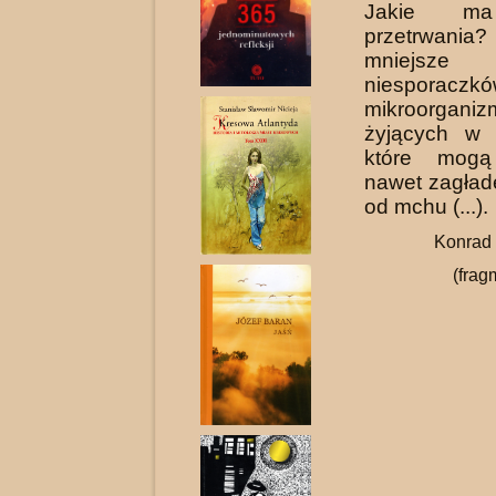
Jakie ma
przetrwania
mniej
niesporaczkó
mikroorgani
żyjących w 
które mogą
nawet zagład
od mchu (...).
Konrad 
(fra