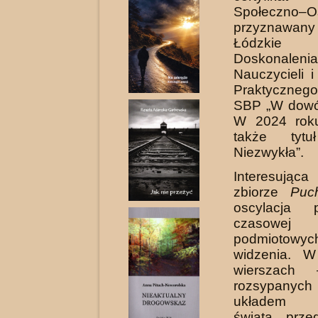
Społeczno–O
przyznawa
Łódzkie 
Doskonalenia
Nauczycieli i
Praktycznego
SBP „W dowó
W 2024 roku
także tytu
Niezwykła”.
Interesują
zbiorze
Puc
oscylacja p
czasowej 
podmiotowy
widzenia. W
wierszach
rozsypanyc
układem od
świata prze