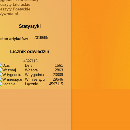
eszyty Literackie
eszyty Poetyckie
ywrota.pl
Statystyki
7319695
słon artykułów:
Licznik odwiedzin
4597115
Dziś
1561
Wczoraj
2863
W tygodniu
23809
W miesiącu
29546
Łącznie
4597115