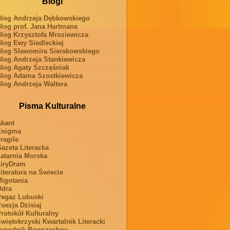
Blogi
log Andrzeja Dębkowskiego
log prof. Jana Hartmana
log Krzysztofa Mroziewicza
log Ewy Siedleckiej
log Sławomira Sierakowskiego
log Andrzeja Stankiewicza
log Agaty Szczęśniak
log Adama Szostkiewicza
log Andrzeja Waltera
Pisma Kulturalne
kant
Enigma
ragile
azeta Literacka
atarnia Morska
iryDram
iteratura na Świecie
igotania
Odra
egaz Lubuski
oezja Dzisiaj
rotokół Kulturalny
więtokrzyski Kwartalnik Literacki
ygodnik Powszechny