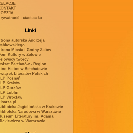
RELACJE
KONTAKT
POEZJA
rywatność i ciasteczka
Linki
trona autorska Andrzeja
Dębkowskiego
trona Miasta i Gminy Zelów
om Kultury w Zelowie
elowscy twórcy
olsat Bełchatów - Region
ino Helios w Bełchatowie
wiązek Literatów Polskich
ZLP Poznań
ZLP Kraków
ZLP Gorzów
LP Lublin
ZLP Wrocław
isarze.pl
iblioteka Jagiellońska w Krakowie
iblioteka Narodowa w Warszawie
uzeum Literatury im. Adama
ickiewicza w Warszawie