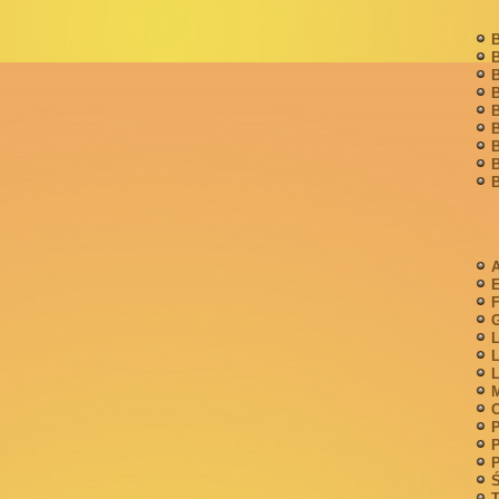
B
B
B
B
B
B
B
B
B
A
F
G
L
L
L
M
P
P
P
Ś
T