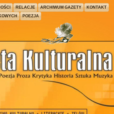
OŚCI
RELACJE
ARCHIWUM GAZETY
KONTAKT
ŻKOWYCH
POEZJA