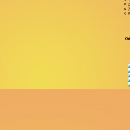
Z
Z
W
Od