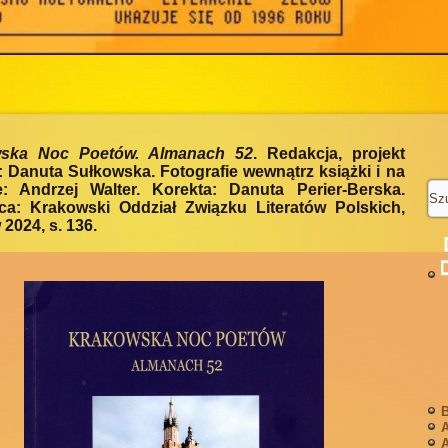
ska Noc Poetów. Almanach 52
. Redakcja, projekt
: Danuta Sułkowska. Fotografie wewnątrz książki i na
e: Andrzej Walter. Korekta: Danuta Perier-Berska.
a: Krakowski Oddział Związku Literatów Polskich,
2024, s. 136.