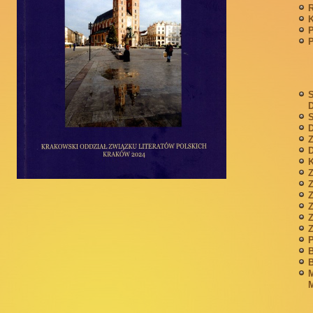
P
S
S
D
Z
D
K
Z
Z
P
B
B
M
M