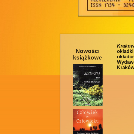
Krakow
Nowości
okładki
okładc
książkowe
Wydawc
Kraków 