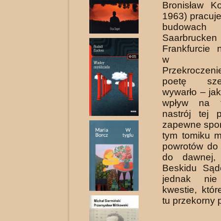
Bronisław Ko
1963) pracuj
budow
Saarbruc
Frankfurcie
w Niem
Przekrocze
poetę sześć
wywarło – jak
wpływ na t
nastrój tej 
zapewne spor
tym tomiku m
powrotów do 
do dawnej, 
Beskidu Sąd
jednak nie
kwestie, któ
tu przekorny p