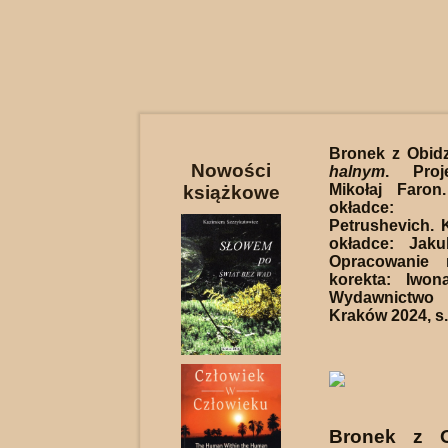
Bronek z Obid
Nowości
halnym
. Proj
Mikołaj Faron
książkowe
okładce: U
Petrushevich. 
okładce: Jaku
Opracowanie 
korekta: Iwon
Wydawnictwo 
Kraków 2024, s.
Bronek z O