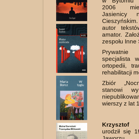
w Bytomiu 
2006 mi
Jasienicy 
Cieszyński
autor tekst
amator. Założ
zespołu Inne
Prywatnie
specjalista 
ortopedii, tr
rehabilitacji 
Zbiór „Noc
stanowi wy
niepubli­kowa
wierszy z lat
Krzyszto
urodził się 
Jaworzu. 