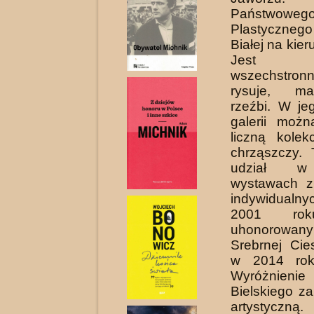
Państwowe
Plastycznego
Białej na kier
Jest a
wszechst
rysuje, ma
rzeźbi. W j
galerii moż
liczną kolek
chrząszczy. 
udział w 
wystawach z
indywidualnyc
2001 rok
uhonorowa
Srebrnej Cie
w 2014 rok
Wyróżnieni
Bielskiego za
artystyczną.