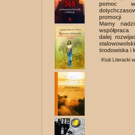
pomoc w
dotychczaso
promocji a
Mamy nadzi
współpraca 
dalej rozwi­j
stalowowolsk
środowiska i k
Klub Literacki 