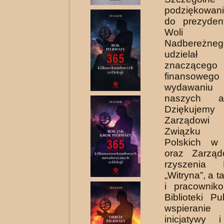
podziękowani
do prezydent
Woli L
Nadbereżne
udzielał d
znaczącego
finansow
wydawaniu 
naszych al
Dziękuj
Zarządowi
Związku L
Polskich w
oraz Zarząd
rzyszenia L
„Witryna”, a t
i pracowniko
Biblioteki Pu
wspierani
inicjatywy 