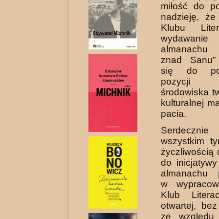
miłość do p
nadzieję, że 
Klubu Lite
wydawanie 
almanachu
znad Sanu” 
się do pot
pozycji 
środowiska t
kulturalnej m
pacia.
Serdecznie 
wszystkim ty
życzliwo­ścią
do inicjatyw
almanachu p
w wypracow
Klub Litera
otwartej, be
ze względu