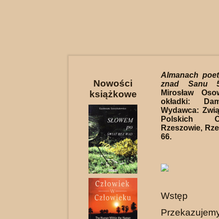
Almanach poet
Nowości
znad Sanu 
Mirosław Osow
książkowe
okładki: Da
Wydawca: Zwią
Polskich 
Rzeszowie, Rze
66.
Wstęp
Przekazu