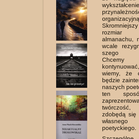
wykształcen
przynależnoś
organizacyjną
Skromniejszy
roz­miar
almanachu, 
wcale rezygn
szego wy
Chce
kontynuow
wiemy, że c
będzie zaint
naszych poetó
ten spos
zaprezento
twórczość
zdobędą się
własnego
poetyckiego.
Szczególne