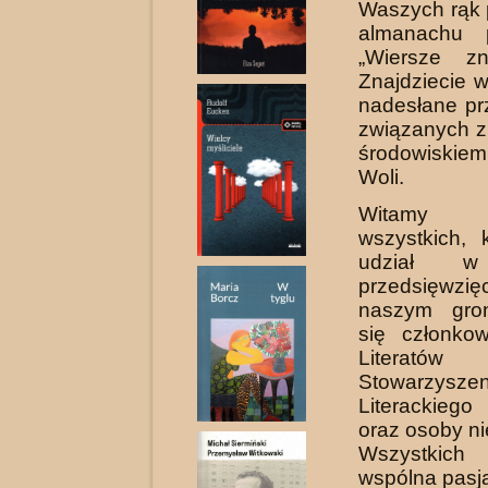
Waszych rąk 
almanachu p
„Wiersze z
Znajdziecie 
nadesłane pr
związanych z
środowi­ski
Woli.
Witamy se
wszystkich, 
udział w
przedsięw
naszym gron
się członko­
Literatów 
Stowarzyszen
Literackieg
oraz osoby n
Wszystki
wspólna pasja