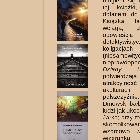
mogłem się 
tej książki
dotarłem do 
Książka fa
wciąga, g
opowieścią
detektywi
koligacjach 
(niesamowityc
nieprawdopod
Dziady i
potwierdzają
atrakcyjn
akultu
polszczyźn
Dmowski bałb
ludzi jak uk
Jarka; przy t
skomplikowa
wzorcowo w
wizerunk