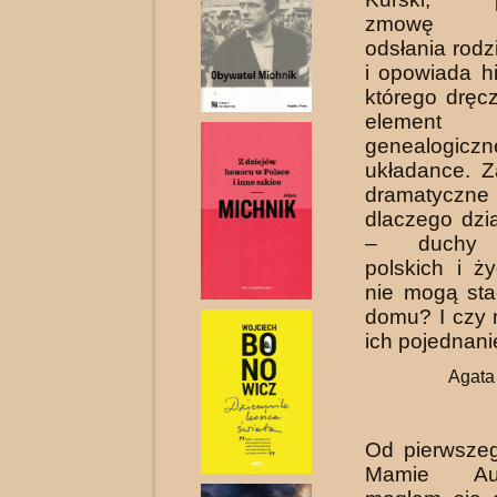
zmowę mil
odsłania rodz
i opowiada hi
którego dręc
elem
genealogiczn
układance. Z
dramatyczn
dlaczego dzi
– duchy 
polskich i ż
nie mogą st
domu? I czy 
ich pojedn
Agata
Od pierwsze
Mamie Au