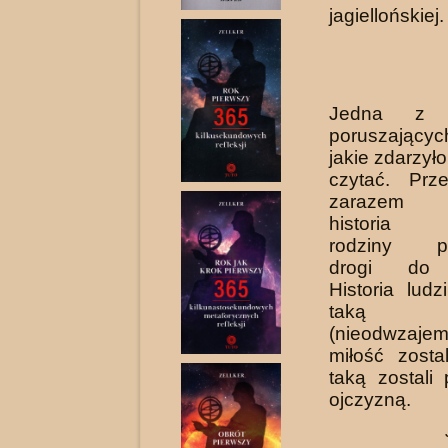
jagiellońskiej.
Jedna z na
poruszający
jakie zdarzyło
czytać. Prz
zarazem t
historia ż
rodziny po
drogi do p
Historia ludz
taką w
(nieodwzajem
miłość zosta
taką zostali
ojczyzną.