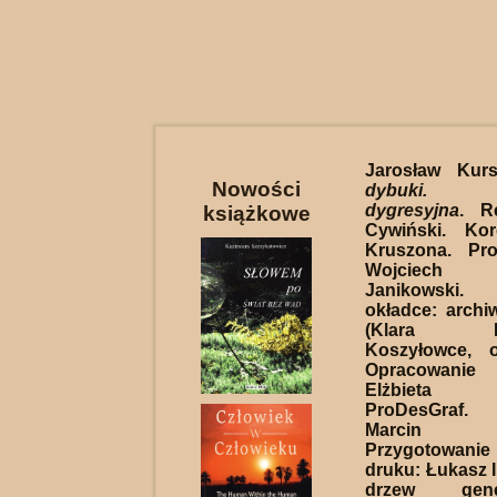
Jarosław Kur
Nowości
dybuki. 
dygresyjna
. R
książkowe
Cywiński. Kor
Kruszona. Pro
Wojciech 
Janikowski.
okładce: arch
(Klara Mod
Koszyłowce, o
Opracowanie
Elżbieta W
ProDesGraf. 
Marcin 
Przygotowan
druku: Łukasz I
drzew genea