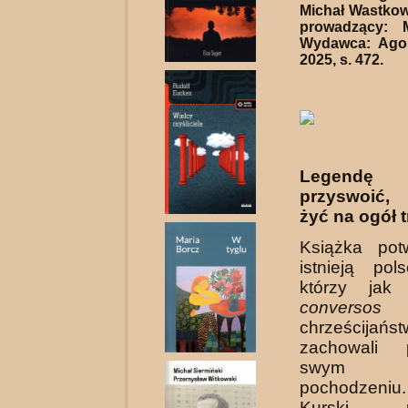
Michał Wastkow
prowadzący: M
Wydawca: Ago
2025, s. 472.
Legend
przyswoić,
żyć na ogół t
Książka pot
istnieją pol
którzy jak 
conversos
p
chrześcija
zachowali
swym ży
pochodzeniu
Kurski, pr