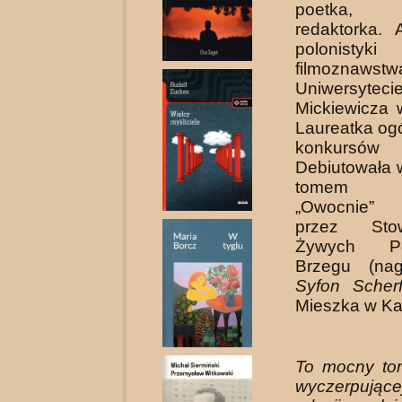
poetka, pr
redaktorka. 
poloni
filmozna
Uniwersyteci
Mickie­wicza
Laureatka og
konkursów p
Debiutowała 
tomem po
„Owocnie”
przez Stow
Żywych P
Brzegu (n
Syfon Scher
Mieszka w Ka
To mocny tom
wyczerpują