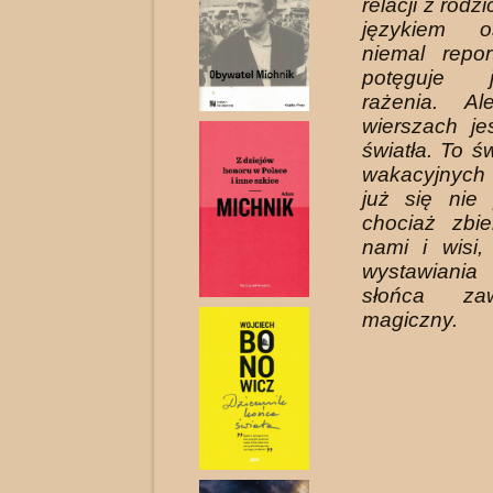
relacji z rodz
językiem o
niemal repor
potęguje 
rażenia. A
wierszach je
światła. To św
wakacyjnych
już się nie 
chociaż zbi
nami i wisi
wystawiania
słońca za
magiczny.