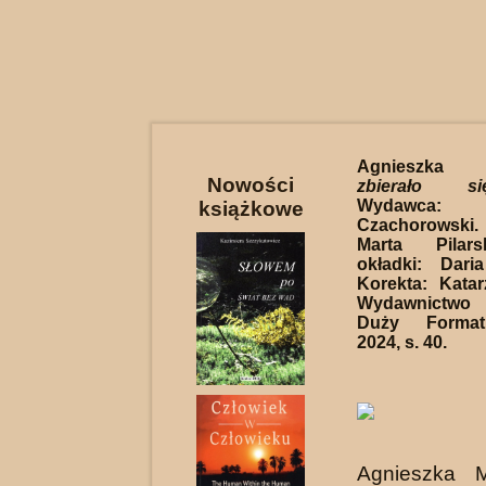
Agnieszka M
Nowości
zbierało s
Wydawca
książkowe
Czachorowski
Marta Pilars
okładki: Dar
Korekta: Kata
Wydawnictw
Duży Format
2024, s. 40.
Agnieszka M