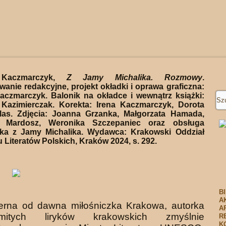
 Kaczmarczyk,
Z Jamy Michalika. Rozmowy
.
anie redakcyjne, projekt okładki i oprawa graficzna:
aczmarczyk. Balonik na okładce i wewnątrz książki:
 Kazimierczak. Korekta: Irena Kaczmarczyk, Dorota
las. Zdjęcia: Joanna Grzanka, Małgorzata Hamada,
 Mardosz, Weronika Szczepaniec oraz obsługa
ska z Jamy Michalika. Wydawca: Krakowski Oddział
 Literatów Polskich, Kraków 2024, s. 292.
B
A
wierna od dawna miłośniczka Krakowa, autorka
A
mitych liryków krakow­skich zmyślnie
R
K