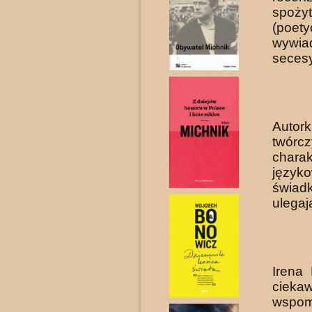
spoży
(poety
wywia
secesy
Autor
twórcz
chara
język
świad
ulegaj
Irena
ciekaw
wspom