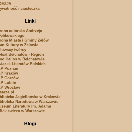
OEZJA
ywatność i ciasteczka
Linki
rona autorska Andrzeja
Dębkowskiego
rona Miasta i Gminy Zelów
m Kultury w Zelowie
lowscy twórcy
lsat Bełchatów - Region
no Helios w Bełchatowie
iązek Literatów Polskich
LP Poznań
LP Kraków
LP Gorzów
P Lublin
LP Wrocław
sarze.pl
blioteka Jagiellońska w Krakowie
blioteka Narodowa w Warszawie
zeum Literatury im. Adama
ickiewicza w Warszawie
Blogi