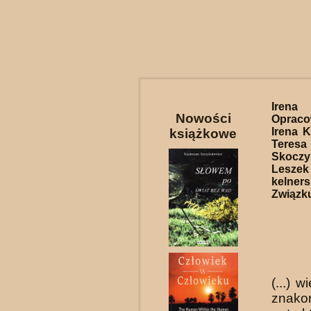
Irena
Nowości
Opracow
Irena K
książkowe
Teresa
Skoczy
Leszek
kelner
Związku
(...) 
znako