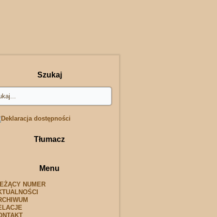
Szukaj
Tłumacz
Menu
IEŻĄCY NUMER
KTUALNOŚCI
RCHIWUM
ELACJE
ONTAKT