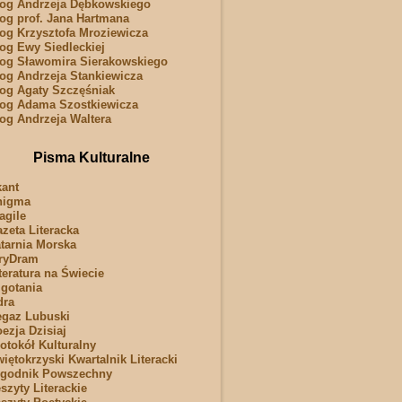
og Andrzeja Dębkowskiego
og prof. Jana Hartmana
og Krzysztofa Mroziewicza
og Ewy Siedleckiej
og Sławomira Sierakowskiego
og Andrzeja Stankiewicza
og Agaty Szczęśniak
og Adama Szostkiewicza
og Andrzeja Waltera
Pisma Kulturalne
ant
nigma
agile
zeta Literacka
tarnia Morska
ryDram
teratura na Świecie
gotania
dra
gaz Lubuski
ezja Dzisiaj
otokół Kulturalny
iętokrzyski Kwartalnik Literacki
ygodnik Powszechny
szyty Literackie