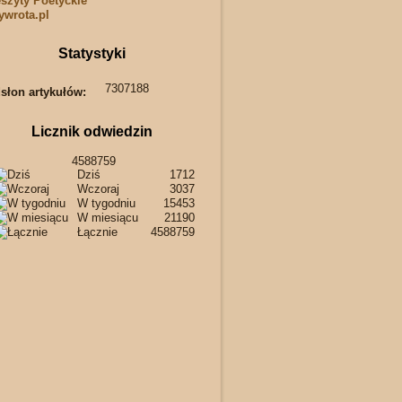
szyty Poetyckie
wrota.pl
Statystyki
7307188
słon artykułów:
Licznik odwiedzin
4588759
Dziś
1712
Wczoraj
3037
W tygodniu
15453
W miesiącu
21190
Łącznie
4588759