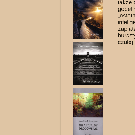
także 
gobeli
„osta
intel
zapla
burszt
czułej