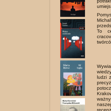
potra
umiejs
Pomys
Mich
przeds
To ce
craco
twór­c
Wywia
wiedzy
ludzi 
precy
potocz
Krako
ważny
naszeg
recen