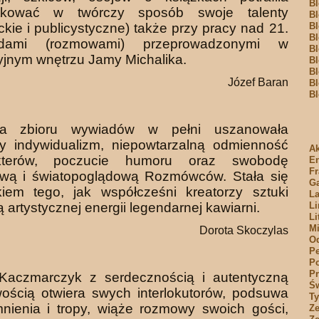
Bl
tkować w twórczy sposób swoje talenty
Bl
ckie i publicystyczne) także przy pracy nad 21.
Bl
Bl
dami (rozmo­wami) przeprowadzonymi w
Bl
jnym wnętrzu Jamy Michalika.
Bl
Bl
Józef Baran
Bl
Bl
ka zbioru wywiadów w pełni uszanowała
y indywidualizm, niepowta­rzalną odmienność
Ak
kterów, poczucie humoru oraz swobodę
E
Fr
ową i świa­topoglądową Rozmówców. Stała się
Ga
kiem tego, jak współcześni kreatorzy sztuki
La
ą artystycznej energii legendarnej kawiarni.
Li
Li
Mi
Dorota Skoczylas
O
Pe
Po
Pr
 Kaczmarczyk z serdecznością i autentyczną
Św
ością otwiera swych interlokutorów, podsuwa
T
nienia i tropy, wiąże rozmowy swoich gości,
Ze