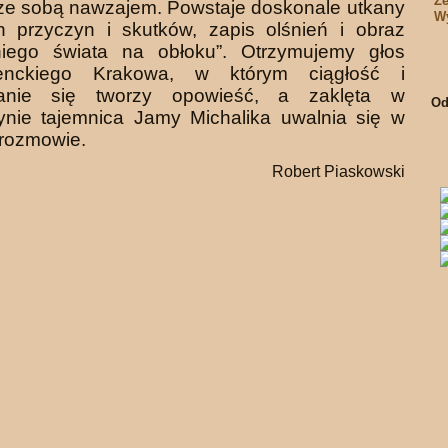
Ze
ze sobą nawzajem. Powstaje doskonale utkany
Wy
n przyczyn i skut­ków, zapis olśnień i obraz
tniego świata na obłoku”. Otrzymujemy głos
igenckiego Krakowa, w którym ciągłość i
tanie się tworzy opowieść, a zaklęta w
Od
ynie tajemnica Jamy Michalika uwalnia się w
 rozmowie.
Robert Piaskowski