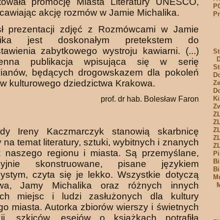
ktowała promocję Miasta Literatury UNESCO,
P
cawiając akcję rozmów w Jamie Michalika.
Pr
ł prezentacji zdjęć z Rozmówcami w Jamie
alika jest doskonałym pre­tekstem do
tawienia zabytkowego wystroju kawiarni. (...)
St
nna publika­cja wpisująca się w serię
St
vianów, będących drogowskazem dla pokoleń
Do
ów kulturowego dziedzictwa Krakowa.
Ze
Do
prof. dr hab. Bolesław Faron
Ki
Zw
Z
Z
dy Ireny Kaczmarczyk stanowią skarbnicę
Z
ZL
 na temat literatury, sztu­ki, wybitnych i znanych
Z
z naszego regionu i miasta. Są przemyślane,
Pi
Bi
­zyjnie skonstruowane, pisane językiem
Bi
ystym, czyta się je lekko. Wszystkie dotyczą
Mu
wa, Jamy Michalika oraz różnych innych
M
ch miejsc i ludzi za­służonych dla kultury
o miasta. Autorka zbiorów wierszy i świetnych
­zji, szkiców, esejów o książkach potrafiła