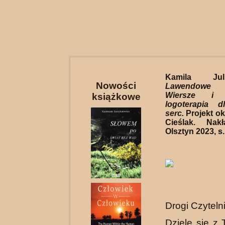
Kamila Jul
Nowości
Lawendowe m
Wiersze i
książkowe
logoterapia d
serc.
Projekt ok
Cieślak. Nakł
Olsztyn 2023, s.
Drogi Czyteln
Dzielę się z