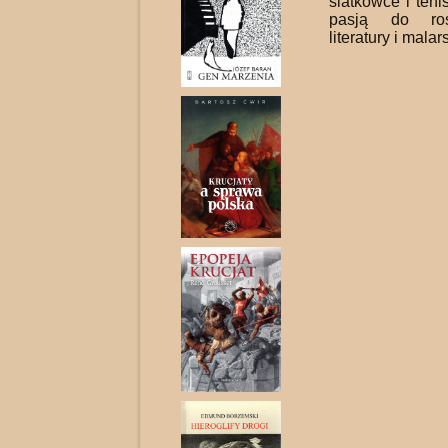
siatkówce i teni
pasją do roś
literatury i malar