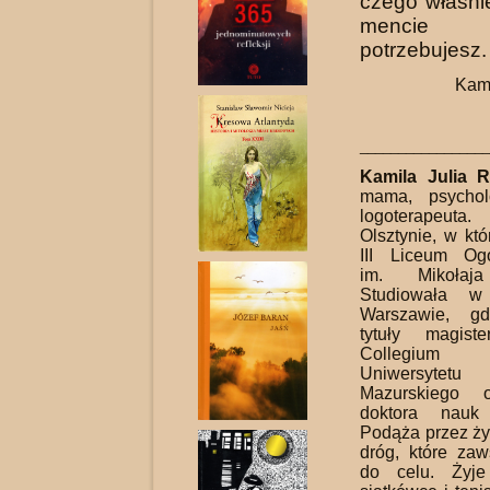
czego właśni
mencie
potrzebujesz.
Kami
_________________
Kamila Julia R
mama, psychol
logoterapeuta
Olsztynie, w kt
III Liceum Ogó
im. Mikołaja
Studiowała w
Warszawie, gd
tytuły magis
Collegium
Uniwersytet
Mazurskiego o
doktora nauk
Podąża przez ż
dróg, które za
do celu.
Żyj