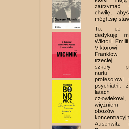
zatrzymać 
chwilę, aby
mógł „się sta
To, co n
dedykuję m
Wiktorii Emil
Viktorowi
Franklowi
trzeciej w
szkoły psy
nurtu log
profesorowi 
psychiatrii,
latach 19
człowiekowi
więźniem ni
obozów
koncentracyj
Auschwitz 