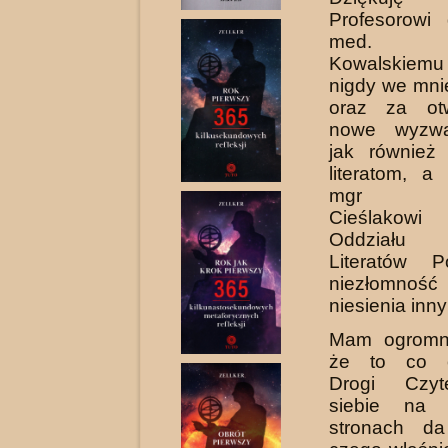
Profesorowi
med. Ire
Kowalskiemu
nigdy we mnie
oraz za ot
nowe wyzwa
jak również 
literatom, a
mgr Andr
Cieślakowi
Oddziału
Literatów P
niezłomność
niesienia inn
Mam ogromną
że to co o
Drogi Czyt
siebie na 
stronach da