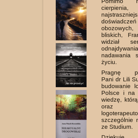
Pomimo nie
cierpienia,
najstraszniej
doświadczeń
obozowych
bliskich, Fr
widział se
odnajdywan
nadawania 
życiu.
Pragnę po
Pani dr Lili 
budowanie lo
Polsce i na 
wiedzę, któr
oraz ws
logoterap
szczególnie 
ze Studium.
Dzięku