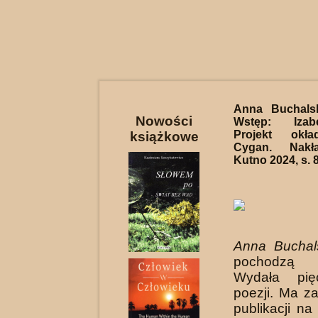
Anna Buchal
Nowości
Wstęp: Izab
Projekt okła
książkowe
Cygan. Nakła
Kutno 2024, s. 
Anna Buchal
pochodzą 
Wydała pię
poezji. Ma z
publikacji na