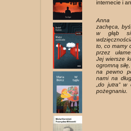
internecie i a
Anna Bu
zachęca, byś
w głąb si
wdzięcznośc
to, co mamy 
przez ułame
Jej wiersze k
ogromną siłę,
na pewno po
nami na dług
„do jutra” w
pożegnaniu.