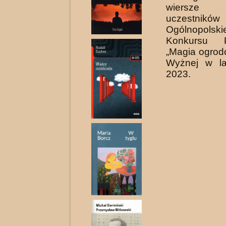
wiersze l
uczestników
Ogólnopolski
Konkursu P
„Magia ogrod
Wyżnej w la
2023.