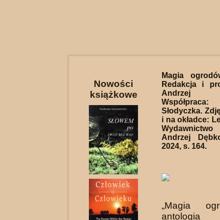
Magia ogrod
Nowości
Redakcja i pro
Andrzej D
książkowe
Współprac
Słodyczka. Zdję
i na okładce: Le
Wydawnictwo
Andrzej Dębk
2024, s. 164.
„Magia ogr
antologia z