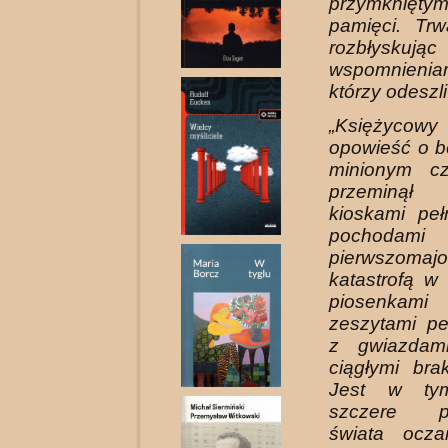
przymkniętym
pamięci. Tr
rozbłyskując
wspomnienia
którzy odeszli
„Księżycowy 
opowieść o b
minionym cz
przeminą
kioskami peł
pochodami
pierwszomajo
katastrofą w
piosenka
zeszytami pe
z gwiazdami
ciągłymi bra
Jest w tym
szczere po
świata ocza