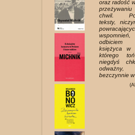
oraz radość
przeżywaniu
chwil. Pos
teksty, nicz
powracający
wspomnień,
odbiciem 
księżyca w 
którego to
niegdyś chł
odważny, 
bezczynnie w
(A