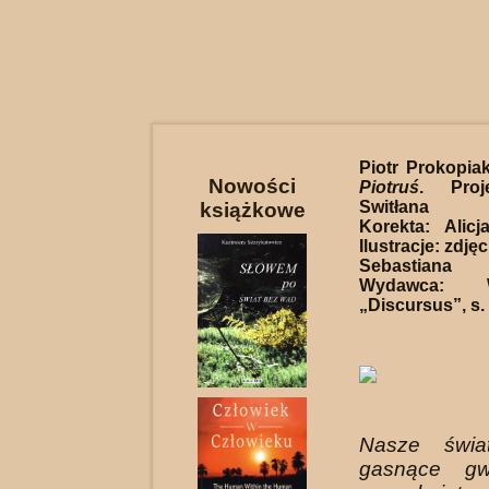
Piotr Prokopia
Nowości
Piotruś
. Proj
Switłana B
książkowe
Korekta: Alic
Ilustracje: zdję
Sebastiana
Wydawca: W
„Discursus”, s.
Nasze świa
gasnące gw