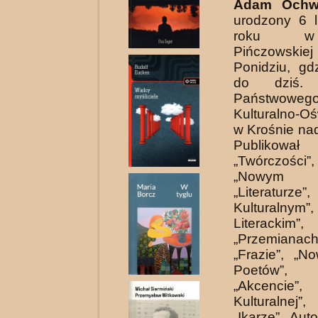
Adam Ochw
urodzony 6 
roku w
Pińczows
Ponidziu, gd
do dziś. 
Państwoweg
Kulturalno-O
w Krośnie na
Publikowa
„Twórczości”
„Nowym W
„Literaturze”
Kul­turalny
Literackim”,
„Przemianach”
„Frazie”, „N
Poetów”, „
„Akcencie”
Kulturalnej
„Ikarze”. Au