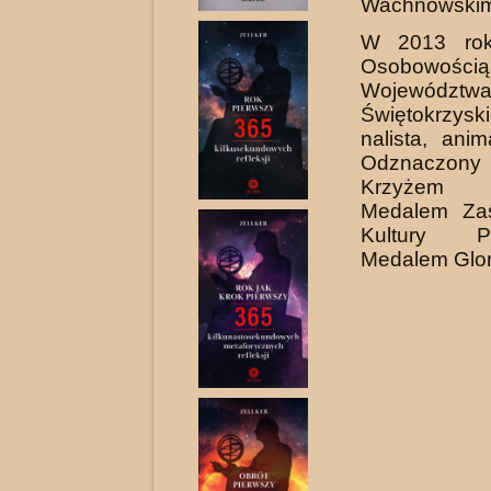
Wachnowskim
W 2013 rok
Osobowością
Województw
Świętokrzysk
nalista, anim
Odznaczony
Krzyżem 
Medalem Zas
Kultury P
Medalem Glori