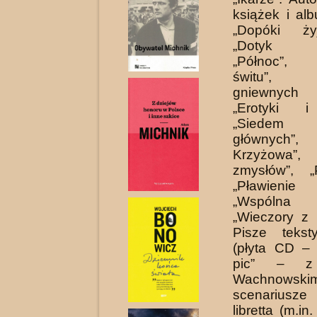
książek i al
„Dopóki ży
„Dotyk M
„Północ”, 
świtu”, „
gniewnych 
„Erotyki i 
„Siedem 
głównych”
Krzyżowa”, 
zmysłów”, „P
„Pławieni
„Wspólna g
„Wieczory z
Pisze tekst
(płyta CD – 
pic” – z
Wachnowskim
scenariusze
libretta (m.i