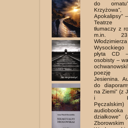
do ornatu
Krzyżowa”,
Apokalipsy” 
Teatrze B
tłumaczy z r
m.in. 23
Włodzimierza
Wysockiego
płyta CD –
osobisty – w
ochwanows
poezję Se
Jesienina. A
do diaporam
na Ziemi” (z 
i Krzy
Pęczalsk
audiobooka
działkowe” 
Zborowskim