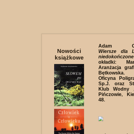
Adam Ochw
Nowości
Wiersze dla L
niedokończone
książkowe
okładki: Ma
Aranżacja graf
Bętkowska.
Oficyna Polig
Sp.J. oraz St
Klub Wodny „
Pińczowie, Ki
48.