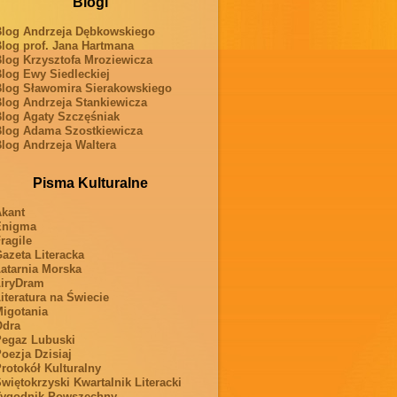
Blogi
log Andrzeja Dębkowskiego
log prof. Jana Hartmana
log Krzysztofa Mroziewicza
log Ewy Siedleckiej
log Sławomira Sierakowskiego
log Andrzeja Stankiewicza
log Agaty Szczęśniak
log Adama Szostkiewicza
log Andrzeja Waltera
Pisma Kulturalne
kant
Enigma
ragile
azeta Literacka
atarnia Morska
iryDram
iteratura na Świecie
igotania
Odra
egaz Lubuski
oezja Dzisiaj
rotokół Kulturalny
więtokrzyski Kwartalnik Literacki
ygodnik Powszechny