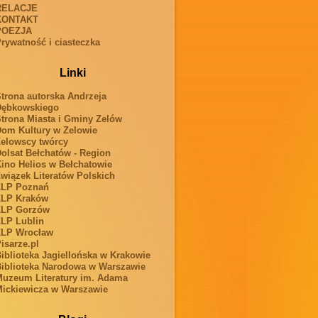
RELACJE
KONTAKT
POEZJA
rywatność i ciasteczka
Linki
trona autorska Andrzeja
Dębkowskiego
trona Miasta i Gminy Zelów
om Kultury w Zelowie
elowscy twórcy
olsat Bełchatów - Region
ino Helios w Bełchatowie
wiązek Literatów Polskich
ZLP Poznań
ZLP Kraków
ZLP Gorzów
LP Lublin
ZLP Wrocław
isarze.pl
iblioteka Jagiellońska w Krakowie
iblioteka Narodowa w Warszawie
uzeum Literatury im. Adama
ickiewicza w Warszawie