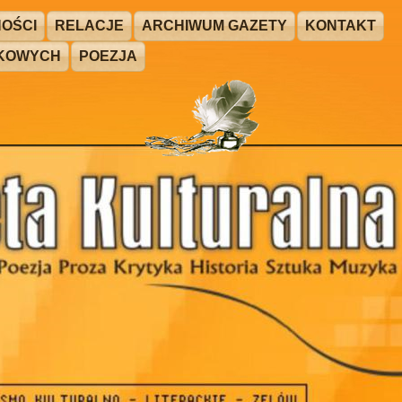
OŚCI
RELACJE
ARCHIWUM GAZETY
KONTAKT
ŻKOWYCH
POEZJA