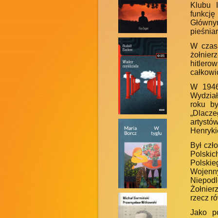
Klubu I
funkcj
Głównym
pieśniar
W czasi
żołnie
hitler
całkowi
W 1946
Wydział
roku by
„Dlacze
artystó
Henrykie
Był czł
Polskic
Polsk
Wojenn
Niepod
Żołnier
rzecz r
Jako p