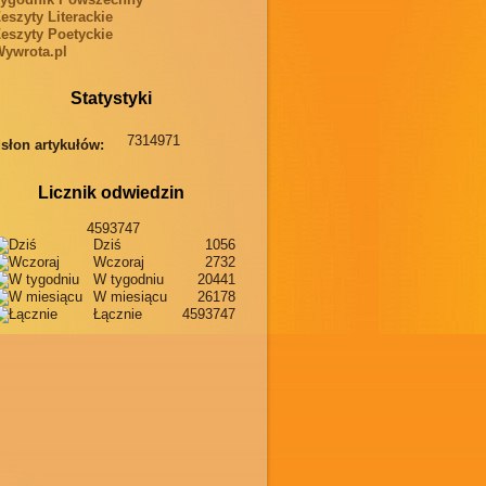
eszyty Literackie
eszyty Poetyckie
ywrota.pl
Statystyki
7314971
słon artykułów:
Licznik odwiedzin
4593747
Dziś
1056
Wczoraj
2732
W tygodniu
20441
W miesiącu
26178
Łącznie
4593747