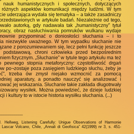
u nauk humanistycznych i społecznych, dotyczących
 różnych aspektów komunikacji między ludźmi. W tym
cie uderzająca wydała się tematyka – a także zasadniczy
przedstawionych w artykule badań. Niezależnie od tego,
owało autorką, gdy nadawała tak „humanistyczny” tytuł
pracy, obraz nasłuchiwania pomruków wulkanu wydaje
mownie przypominać o doniosłości słuchania – i to
ia niezwykle uważnego. W tym wypadku słuchanie nie
iązane z porozumiewaniem się, lecz pełni funkcję jeszcze
ej podstawową, chroni człowieka przed bezpośrednim
niem fizycznym. „Słuchanie” w tytule tego artykułu ma też
 pewnego stopnia metaforyczny: częstotliwość drgań
w po¬zostaje poza zasięgiem ludzkiego słuchu, żeby je
zeć”, trzeba ów zmysł niejako wzmocnić za pomocą
dniej aparatury, a ponadto nauczyć się analizować i
etować jej wskazania. Słuchanie takie zakłada długotrwały
nizowany wysiłek. Można powiedzieć, że dzieje ludzkiej
ji i kultury to w istocie historia wysiłku słuchania. (...)
___________
 Hellweg, Listening Carefully: Unigue Observations of Harmonie
 Lascar Volcano, Chile, „Annali di Geofisica” 42(1999) nr 3, s. 451-