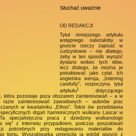
Słuchać uważnie
OD REDAKCJI
Tytuł niniejszego artykułu
wstępnego należałoby w
gruncie rzeczy zapisać w
cudzysłowie – nie dlatego,
żeby w ten sposób wyrazić
dystans wobec tych słów,
lecz dlatego, że można je
potraktować jako cytat. Ich
angielska wersja, „listening
carefully”, rozpoczyna tytuł
1
artykułu
dotyczącego
i, która pozostaje poza obszarem zainteresowań – a w
 razie zainteresowań zawodowych – autorów prac
czanych w kwartalniku „Ethos”. Tekst ów przedstawia
 specyficznych drgań harmonicznych wulkanu Lascar w
 Ta specjalistyczna praca z dziedziny wulkanologii
ła się” z Internetu przypadkiem, podczas poszukiwań
acji potrzebnych przy redagowaniu materiałów do
go tomu. Wyszukiwarka umieściła ją wśród pozycji z