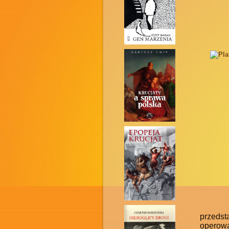
przeds
operowa