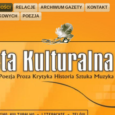
OŚCI
RELACJE
ARCHIWUM GAZETY
KONTAKT
ŻKOWYCH
POEZJA