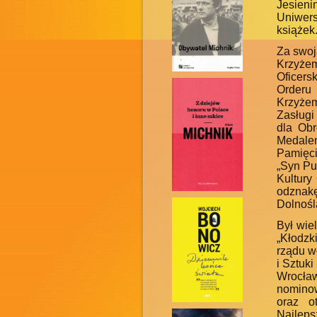
Jesieni
Uniwers
książek
Za swoj
Krzyże
Oficer
Orderu
Krzyżem
Zasługi
dla Obr
Medale
Pamięci
„Syn Pu
Kultury
odzna
Dolnośl
Był wie
„Kłodzk
rządu w
i Sztuk
Wrocła
nominow
oraz o
Najlep