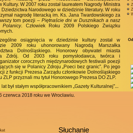
 Kultury. W 2007 roku został laureatem Nagrody Ministra
Z
 i Dziedzictwa Narodowego w dziedzinie literatury. W roku
Z
W
rzymał nagrodę literacką im. Ks. Jana Twardowskiego za
awszy tom poezji –
Piętnaście dni w Dusznikach a nasz
Polanicy
. Człowiek Roku 2009 Polskiego Związku
omych.
Od
zególne osiągnięcia w dziedzinie kultury został w
adzie 2009 roku uhonorowany Nagrodą Marszałka
dztwa Dolnośląskiego. Honorowy obywatel miasta
ca Zdrój. Od 2003 roku pomysłodawca, twórca i
ganizator corocznych międzynarodowych festiwali poezji
ących się w Polanicy Zdroju „Poeci bez granic”. Po jego
cji z funkcji Prezesa Zarządu członkowie Dolnośląskiego
u ZLP przyznali mu tytuł Honorowego Prezesa DO ZLP.
 lat był stałym współpracownikiem „Gazety Kulturalnej”...
6 czerwca 2018 roku we Wrocławiu.
Słuchanie