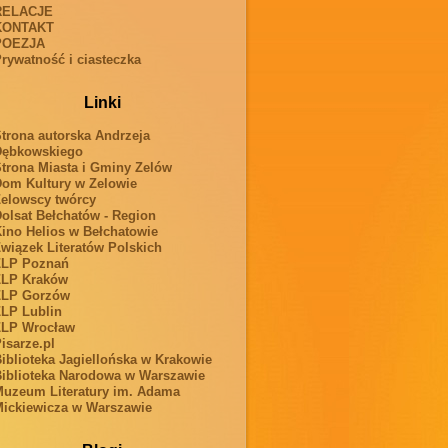
RELACJE
KONTAKT
POEZJA
rywatność i ciasteczka
Linki
trona autorska Andrzeja
Dębkowskiego
trona Miasta i Gminy Zelów
om Kultury w Zelowie
elowscy twórcy
olsat Bełchatów - Region
ino Helios w Bełchatowie
wiązek Literatów Polskich
ZLP Poznań
ZLP Kraków
ZLP Gorzów
LP Lublin
ZLP Wrocław
isarze.pl
iblioteka Jagiellońska w Krakowie
iblioteka Narodowa w Warszawie
uzeum Literatury im. Adama
ickiewicza w Warszawie