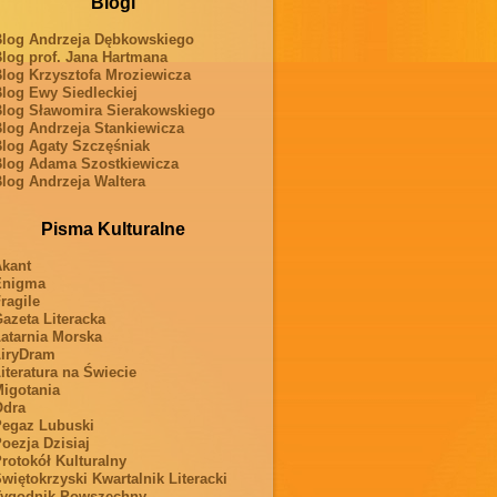
Blogi
log Andrzeja Dębkowskiego
log prof. Jana Hartmana
log Krzysztofa Mroziewicza
log Ewy Siedleckiej
log Sławomira Sierakowskiego
log Andrzeja Stankiewicza
log Agaty Szczęśniak
log Adama Szostkiewicza
log Andrzeja Waltera
Pisma Kulturalne
kant
Enigma
ragile
azeta Literacka
atarnia Morska
iryDram
iteratura na Świecie
igotania
Odra
egaz Lubuski
oezja Dzisiaj
rotokół Kulturalny
więtokrzyski Kwartalnik Literacki
ygodnik Powszechny