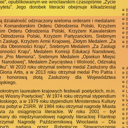
nie”, opublikowanym we wrocławskim czasopiśmie „Życie
ytetu”. Jego dorobek literacki obejmuje kilkadziesiąt
B
.
B
B
ą działalność odznaczony wieloma orderami i medalami:
B
m Komandorskim Orderu Odrodzenia Polski, Krzyżem
B
skim Orderu Odrodzenia Polski, Krzyżem Kawalerskim
B
 Odrodzenia Polski, Krzyżem Partyzanckim, Srebrnym
B
 Zasługi, Krzyżem Armii Krajowej, Złotym Medalem „Za
B
 dla Obronności Kraju”, Srebrnym Medalem „Za Zasługi
B
onności Kraju”, Medalem Komisji Edukacji Narodowej,
m „Pro Memoria”, Srebrnym Medalem „Opiekun Miejsc
 Narodowej”, Medalem Zwycięstwa i Wolność, Odznaką
łku”. W 2010 roku otrzymał srebrny medal Zasłużony dla
A
 Gloria Artis, a w 2013 roku otrzymał medal Pro Patria i
kę honorową złotą Zasłużony dla Województwa
F
ąskiego.
G
L
lokrotnym laureatem krajowych festiwali poetyckich, m.in.
L
iej Wiosny Poetyckiej”. W 1974 roku otrzymał stypendium
L
M
łoskiego, a w 1979 roku stypendium Ministerstwa Kultury
i na pobyt w ZSRR. W 1984 roku otrzymał nagrodę Miasta
P
wia za osiągnięcia literackie. W roku 2001 – był
P
any do międzynarodowej nagrody literackiej Filantrop
P
trzymał Nagrodę Październikową Wrocławia – Dla
Ś
szych, nadaną przez Robotnicze Stowarzyszenie
T