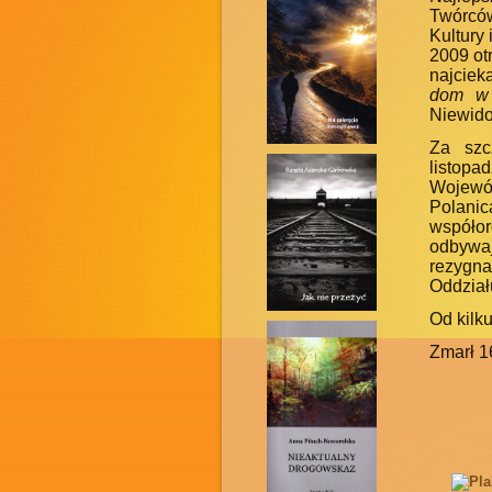
Twórców
Kultury
2009 ot
najciek
dom w 
Niewid
Za szc
listop
Wojewó
Polani
współor
odbywaj
rezygna
Oddział
Od kilku
Zmarł 1