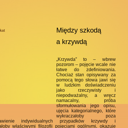
Między szkodą
a krzywdą
„Krzywda” to – wbrew
pozorom – pojęcie wcale nie
łatwe do zdefiniowania.
Chociaż stan opisywany za
pomocą tego słowa jawi się
w ludzkim doświadczeniu
jako rzeczywisty i
niepodważalny, a wręcz
namacalny, próba
sformułowania jego opisu,
ujęcia kategorialnego, które
wykraczałoby poza
tawienie indywidualnych przypadków krzywdy i
łoby właściwymi filozofii pojęciami ogólnymi, okazuje