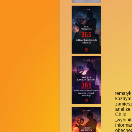
tematyk
każdym
zamiesz
analizę
Chile.
„wyłoni
inform
obecne