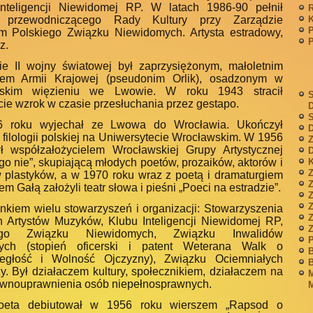
nteligencji Niewidomej RP. W latach 1986-90 pełnił
ę przewodniczącego Rady Kultury przy Zarządzie
 Polskiego Związku Niewidomych. Artysta estradowy,
P
z.
e II wojny światowej był zaprzysiężonym, małoletnim
rzem Armii Krajowej (pseudonim Orlik), osadzonym w
owskim więzieniu we Lwowie. W roku 1943 stracił
S
cie wzrok w czasie przesłuchania przez gestapo.
S
 roku wyjechał ze Lwowa do Wrocławia. Ukończył
D
 filologii polskiej na Uniwersytecie Wrocławskim. W 1956
Z
ł współzałożycielem Wrocławskiej Grupy Artystycznej
D
go nie”, skupiającą młodych poetów, prozaików, aktorów i
K
Z
w plastyków, a w 1970 roku wraz z poetą i dramaturgiem
m Gałą założyli teatr słowa i pieśni „Poeci na estradzie”.
onkiem wielu stowarzyszeń i organizacji: Stowarzyszenia
Z
h Artystów Muzyków, Klubu Inteligencji Niewidomej RP,
iego Związku Niewidomych, Związku Inwalidów
P
ych (stopień oficerski i patent Weterana Walk o
B
ległość i Wolność Ojczyzny), Związku Ociemniałych
B
zy. Był działaczem kultury, społecznikiem, działaczem na
M
ównouprawnienia osób niepełnosprawnych.
M
oeta debiutował w 1956 roku wierszem „Rapsod o