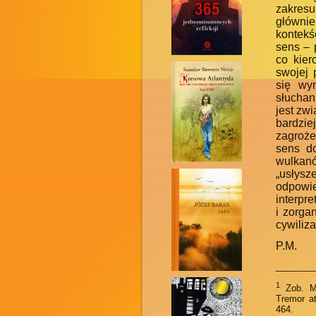
zakres
głównie
kontekś
sens – 
co kier
swojej 
się wy
słuchan
jest zw
bardzi
zagroże
sens do
wulkanó
„usłys
odpowie
interpr
i zorga
cywilizac
P.M.
________
1
Zob. M.
Tremor at
464.