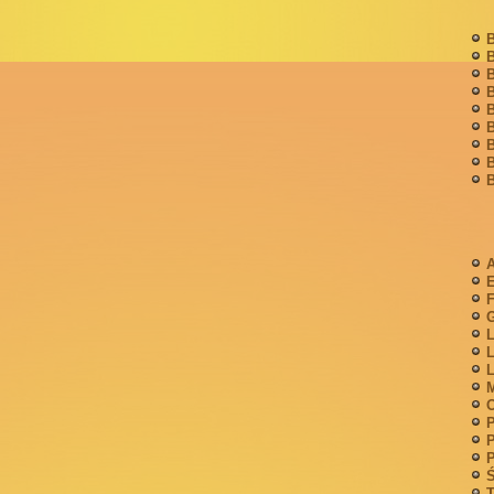
B
B
B
B
B
B
B
B
B
A
F
G
L
L
L
M
P
P
P
Ś
T