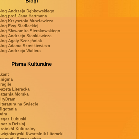
Blogi
log Andrzeja Dębkowskiego
log prof. Jana Hartmana
log Krzysztofa Mroziewicza
log Ewy Siedleckiej
log Sławomira Sierakowskiego
log Andrzeja Stankiewicza
log Agaty Szczęśniak
log Adama Szostkiewicza
log Andrzeja Waltera
Pisma Kulturalne
kant
Enigma
ragile
azeta Literacka
atarnia Morska
iryDram
iteratura na Świecie
igotania
Odra
egaz Lubuski
oezja Dzisiaj
rotokół Kulturalny
więtokrzyski Kwartalnik Literacki
ygodnik Powszechny