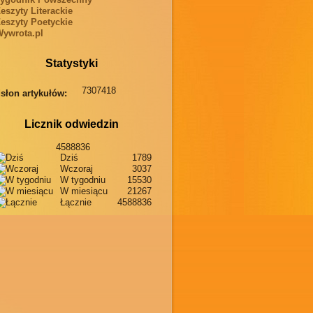
eszyty Literackie
eszyty Poetyckie
ywrota.pl
Statystyki
7307418
słon artykułów:
Licznik odwiedzin
4588836
Dziś
1789
Wczoraj
3037
W tygodniu
15530
W miesiącu
21267
Łącznie
4588836