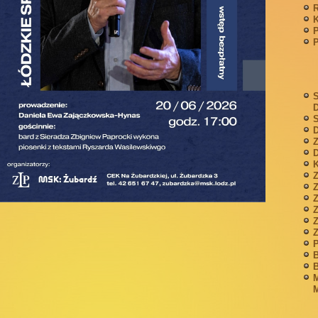
P
S
S
D
Z
D
K
Z
Z
P
B
B
M
M