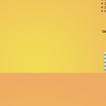
Z
Z
W
Od