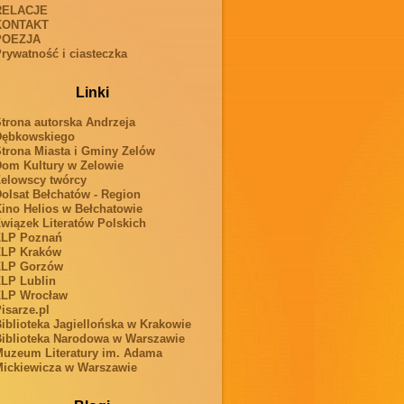
RELACJE
KONTAKT
POEZJA
rywatność i ciasteczka
Linki
trona autorska Andrzeja
Dębkowskiego
trona Miasta i Gminy Zelów
om Kultury w Zelowie
elowscy twórcy
olsat Bełchatów - Region
ino Helios w Bełchatowie
wiązek Literatów Polskich
ZLP Poznań
ZLP Kraków
ZLP Gorzów
LP Lublin
ZLP Wrocław
isarze.pl
iblioteka Jagiellońska w Krakowie
iblioteka Narodowa w Warszawie
uzeum Literatury im. Adama
ickiewicza w Warszawie