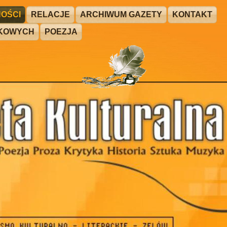
OŚCI
RELACJE
ARCHIWUM GAZETY
KONTAKT
ŻKOWYCH
POEZJA