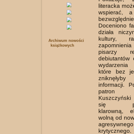
literacka mo
wspierać, a
bezwzględni
Doceniono fa
działa niczy
kultury, r
Archiwum nowości
zapomnieni
książkowych
pisarzy reg
debiutantów
wydarzenia 
które bez j
zniknęłyby
informacji. 
patron n
Kuszczyński
się pols
klarowną, e
wolną od no
agresywne
krytyczn