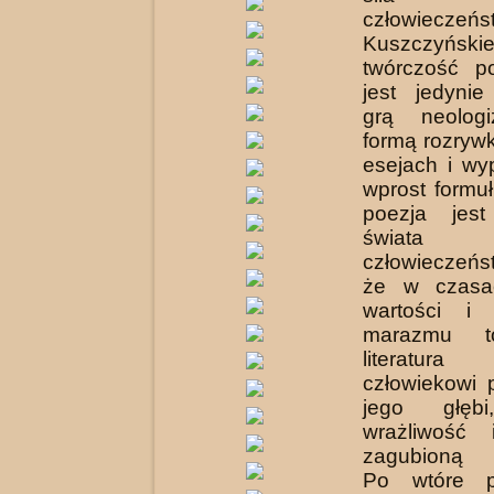
człowiecze
Kuszczyński
twórczość p
jest jedynie
grą neolog
formą rozryw
esejach i wy
wprost formuł
poezja jest
świat
człowieczeńs
że w czasa
wartości i
marazmu t
literatur
człowiekowi 
jego głębi
wrażliwość 
zagubioną 
Po wtóre p