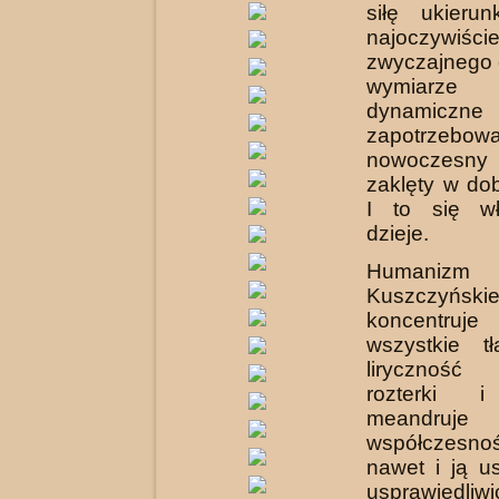
siłę ukieru
najoczywiście
zwyczajnego 
wymiar
dynamiczne
zapotrzeb
nowoczesny
zaklęty w do
I to się wł
dzieje.
Humanizm
Kuszczyński
koncentru
wszystkie t
liryczność
rozterki i
meandr
współczesno
nawet i ją us
usprawiedliw