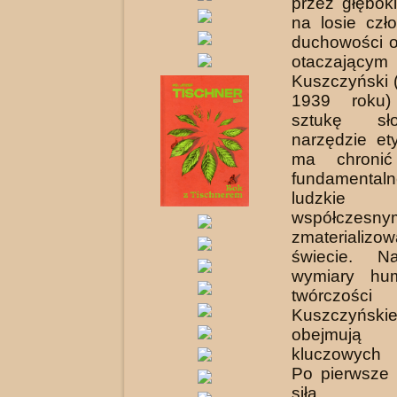
przez głębok
na losie czł
duchowości or
otaczający
Kuszczyński 
1939 roku)
sztukę sł
narzędzie et
ma chronić
fundamental
ludzk
współczesny
zmaterializo
świecie. Na
wymiary hu
twórczoś
Kuszczyński
obejmuj
kluczowych
Po pierwsze 
siła o