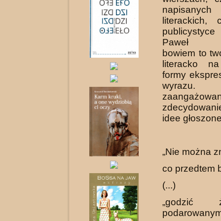
napisanych
literackich
publicystyce
Paweł Ku
bowiem to tw
literacko n
formy ekspres
wyrazu
zaangażow
zdecydowani
idee głoszone
„Nie można z
co przedtem by
(...)
„godzić 
podarowany