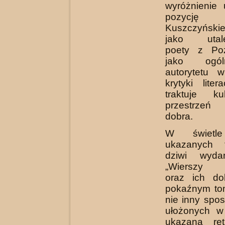
wyróżnienie 
pozycj
Kuszczyńskie
jako utale
poety z Poz
jako ogóln
autorytetu w
krytyki liter
traktuje ku
przestrzeń
dobra.
W świetle
ukazanych 
dziwi wyda
„Wierszy w
oraz ich d
pokaźnym tom
nie inny spo
ułożonych w
ukazaną ret