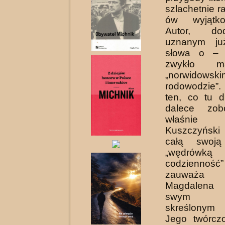
szlachetnie r
ów wyjątko
Autor, do
uznanym ju
słowa o – 
zwykło m
„norwidowski
rodowodzie
ten, co tu 
dalece zob
właśni
Kuszczyński 
całą swoj
„wędrówk
codzienn
zauważ
Magdalena
swym w
skreślonym
Jego twórcz