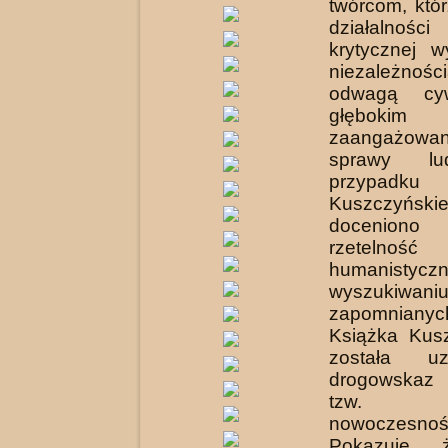
twórcom, któ
działalności 
krytycznej w
niezależnośc
odwagą cyw
głębokim
zaangażo
sprawy lu
przypadku
Kuszczyński
docenio
rzetel
humanistyc
wyszukiwani
zapomnianyc
Książka Kus
została u
drogowskaz
tzw. „
nowoczesnośc
Pokazuje, 