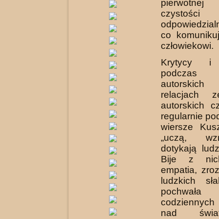
pierwotn
czystoś
odpowiedzial
co komuniku
człowiekowi.
Krytycy i 
podczas 
autorskic
relacjach 
autorskich cz
regularnie po
wiersze Kus
„uczą, wz
dotykają ludz
Bije z nic
empatia, zro
ludzkich sł
pochwała 
codziennych
nad świa