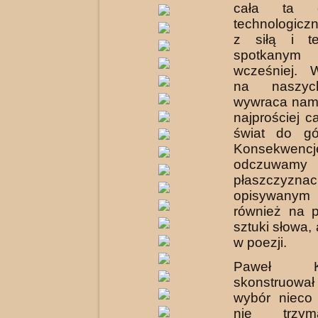
cała ta c
technologicz
z siłą i t
spotkany
wcześniej. 
na naszyc
wywraca nam
najprościej c
świat do gó
Konsekwencj
odczuwamy
płaszczyznac
opisywanym
również na p
sztuki słowa,
w poezji.
Paweł Kus
skonstruowa
wybór nieco f
nie trzym