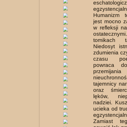
eschatolo
egzystencjaln
Humanizm t
jest mocno z
w refleksji 
ostatecz
tomikach t
Niedosyt ist
zdumienia cz
czasu poe
powraca do
przemi
nieuchronno
tajemnicy nar
oraz śmierc
lęków, nie
nadziei. Kus
ucieka od tr
egzystencjaln
Zamiast te