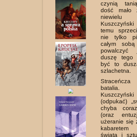
czynią tani
dość mało 
niewielu z
Kuszczyński
temu sprzec
nie tylko p
całym sobą 
powalczyć 
duszę tego 
być to dusz
szlachetna.
Straceńcza
batalia
Kuszczyńs
(odpukać) „s
chyba coraz
(oraz entu
użeranie się
kabaretem 
świata i szt