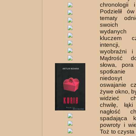
chronologii 
Podzielił ó
tematy odni
swoich u
wydanyc
kluczem cz
intencji,
wyobraźni i
Mądrość do
słowa, pora
spotkanie 
niedosyt i
oswajanie cz
żywe okno, by
widzieć c
chwilę, łąki
nagłość ch
spadająca 
powroty i wi
Toż to czysta