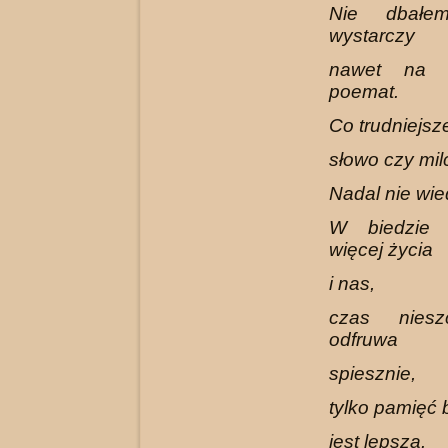
Nie dbałe
wystarczy
nawet na n
poemat.
Co trudniejsz
słowo czy mil
Nadal nie wie
W biedzie 
więcej życia
i nas,
czas niesz
odfruwa
spiesznie,
tylko pamięć
jest lepsza.