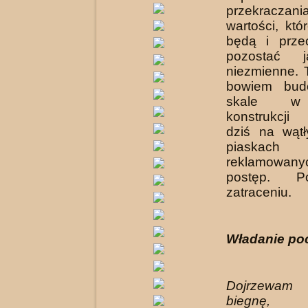
przekracza
wartości, któ
będą i prze
pozostać j
niezmienne. T
bowiem bud
skale w 
konstrukcji
dziś na wątł
piask
reklamowa
postęp. P
zatraceniu.
Władanie po
Dojrzewam
biegnę,