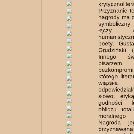
krytycznoliter
Przyznanie te
nagrody ma g
symboliczny
łączy
humanistycz
poety. Gust
Grudziński (
Innego św
pisarzem
bezkompromi
którego liter
wiązał
odpowiedzia
słowo, etyk
godności l
obliczu tota
moralnego 
Nagroda je
przyznaw