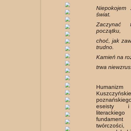
Niepokojem z
świat.
Zaczynać 
początku,
choć, jak za
trudno.
Kamień na ro
trwa niewzrus
Humaniz
Kuszczyń
poznańskie
eseisty i
literacki
fundament 
twórczości, 