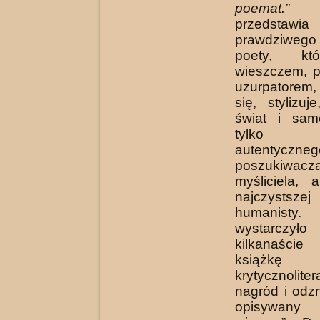
poemat.
przedstaw
prawdziwego
poety, kt
wieszczem, 
uzurpatorem,
się, stylizuj
świat i sam
tylko
autentyczn
poszuki
myśliciela,
najczysts
humanisty
wystarczy
kilkanaśc
książkę
krytycznolite
nagród i odz
opisywan