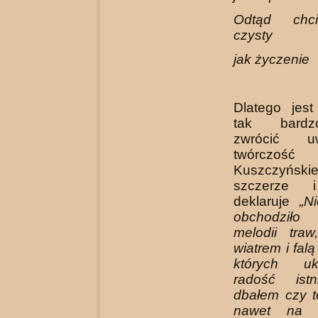
Odtąd chc
czysty
jak życzenie
Dlatego jest
tak bard
zwrócić 
twórczoś
Kuszczyński
szczerze i
deklaruje
„N
obchodził
melodii tra
wiatrem i fal
których u
radość istn
dbałem czy t
nawet na n