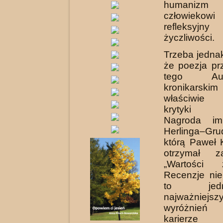
humanizm
człowiekowi
refleksyjn
życzliwości.
Trzeba jednak
że poezja pr
tego A
kronikarski
właściwie 
krytyki li
Nagroda im
Herlinga–Gru
którą Paweł 
otrzymał z
„Wartości 
Recenzje nie
to je
najważniejsz
wyróżnie
karierze