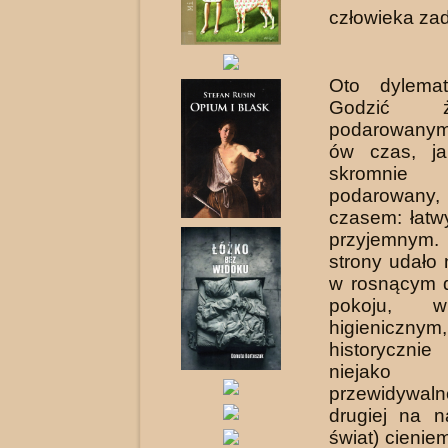
człowieka za
Oto dylema
Godzić 
podarowanym
ów czas, j
skromnie
podarowany
czasem: łatw
przyjemnym
strony udało
w rosnącym d
pokoju, w
higienicznym,
historycznie
niejako u
przewidywal
drugiej na n
świat) cienie