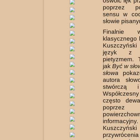
oswoić lęk p
poprzez po
sensu w cod
słowie pisany
Finalnie
klasycznego
Kuszczyńsk
język z 
pietyzmem. T
jak
Być w sło
słowa
pokazu
autora sło
stwórczą i
Współczes
często dewa
poprzez
powierzchown
informacyjny.
Kuszczyńsk
przywrócenia