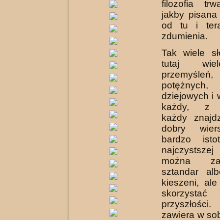
filozofia tr
jakby pisana
od tu i ter
zdumienia.
Tak wiele s
tutaj wie
przemyśleń,
potężnych, 
dziejowych i
każdy, z 
każdy znajd
dobry wier
bardzo isto
najczystszej
można za
sztandar al
kieszeni, al
skorzyst
przyszłości
zawiera w so