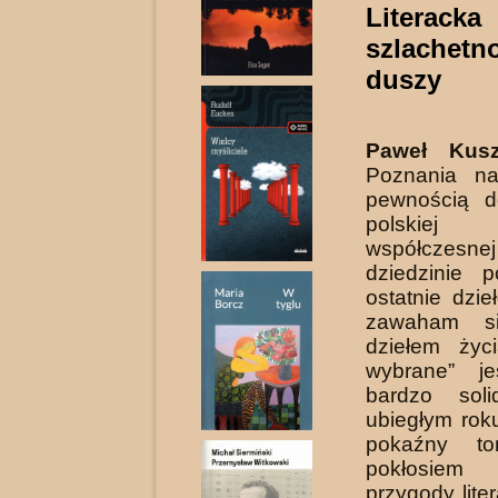
Literacka
szlachetn
duszy
Paweł Kusz
Poznania na
pewnością d
polskiej l
współcz
dziedzinie p
ostatnie dzie
zawaham s
dziełem życ
wybrane” j
bardzo sol
ubiegłym roku
pokaźny t
pokłosiem 
przygody liter