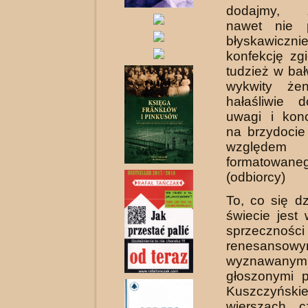
dodajmy, z
nawet nie p
błyskawi
konfekcję zgi
tudzież w ba
wykwity żen
hałaśliwie 
uwagi i konc
na brzydocie
względem
formatowan
(odbiorcy)
To, co się d
świecie jest 
sprzecz
renesansowy
wyznaw
głoszonymi 
Kuszczyńskie
wierszach, 