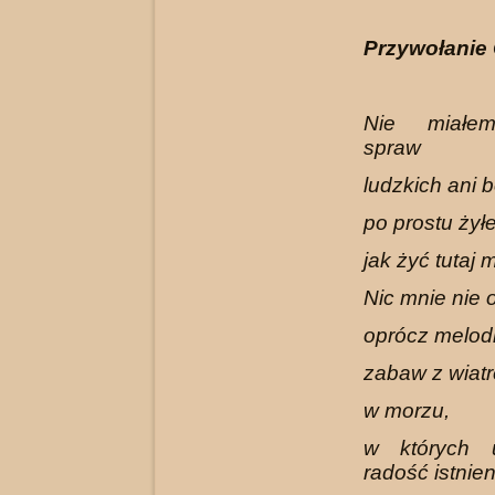
Przywołanie
Nie miałe
spraw
ludzkich ani 
po prostu żył
jak żyć tutaj 
Nic mnie nie 
oprócz melodii
zabaw z wiatr
w morzu,
w których 
radość istnien