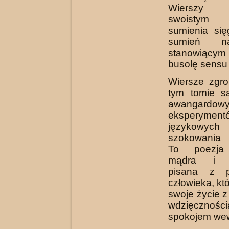
Wierszy 
swoistym r
sumienia si
sumień n
stanowiący
busolę sensu 
Wiersze zgr
tym tomie s
awangardow
eksperyment
językowych
szokowania 
To poezja 
mądra i w
pisana z p
człowieka, kt
swoje życie 
wdzięczności
spokojem we