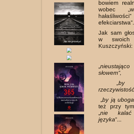
bowiem real
wobec „wsp
hałaśliwości
efekciarstwa”.
Jak sam głos
w swoich 
Kuszczyński:
„
nieustają
słowem”,
„by za
rzeczywistość
„
by ją uboga
też przy ty
„
nie kalać
języka
”...