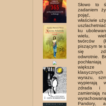
Słowo to ś
zadaniem życ
pojąć, ro
właściwie uż
uszlachetnia
ku ubolewan
wielu, wie
twórców (
piszącym te s
się zdec
odwrotnie. B
pochłania
większe 
klasycznyc
wyrazu, szm
wypierają w
zdrada i k
zamieniają n
wyrachowa
Pandory, a 