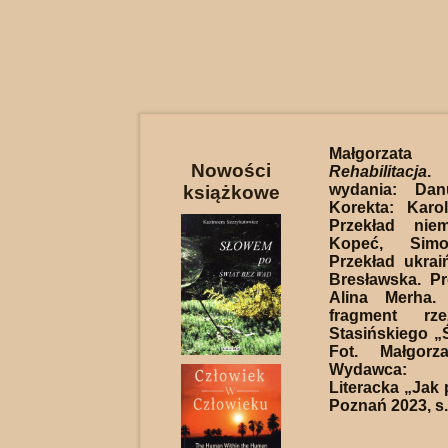
Małgorzata
Nowości
Rehabilitacja
.
wydania: Dan
książkowe
Korekta: Karo
Przekład niem
Kopeć, Simo
Przekład ukraiń
Bresławska. Pro
Alina Merha.
fragment rz
Stasińskiego „Ś
Fot. Małgorz
Wydawca: 
Literacka „Jak 
Poznań 2023, s.