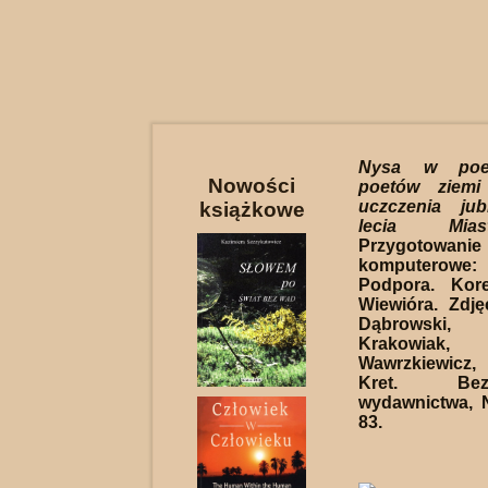
Nysa w poez
Nowości
poetów ziemi
uczczenia jub
książkowe
lecia Mia
Przygotowanie
komputero
Podpora. Kor
Wiewióra. Zdj
Dąbrowski
Krakowiak
Wawrzkiewicz
Kret. Be
wydawnictwa, 
83.